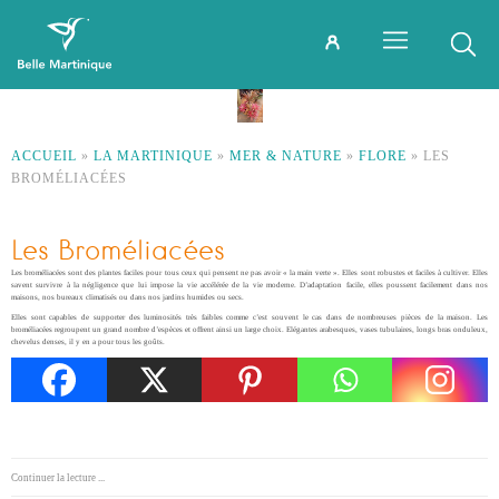
ACCUEIL
»
LA MARTINIQUE
»
MER & NATURE
»
FLORE
»
LES
BROMÉLIACÉES
Les Broméliacées
Les broméliacées sont des plantes faciles pour tous ceux qui pensent ne pas avoir « la main verte ». Elles sont robustes et faciles à cultiver. Elles
savent survivre à la négligence que lui impose la vie accélérée de la vie moderne. D’adaptation facile, elles poussent facilement dans nos
maisons, nos bureaux climatisés ou dans nos jardins humides ou secs.
Elles sont capables de supporter des luminosités très faibles comme c’est souvent le cas dans de nombreuses pièces de la maison. Les
broméliacées regroupent un grand nombre d’espèces et offrent ainsi un large choix. Elégantes arabesques, vases tubulaires, longs bras onduleux,
chevelus denses, il y en a pour tous les goûts.
Continuer la lecture ...