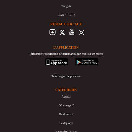
Widgets
CGU / RGPD
RÉSEAUX SOCIAUX
L’APPLICATION
Télécharger l’application de bellemartinique.com sur les stores
appstore
googleplay
Télécharger l’application
CATÉGORIES
Agenda
Où manger ?
Où dormir ?
Se déplacer
Activités&Loisirs