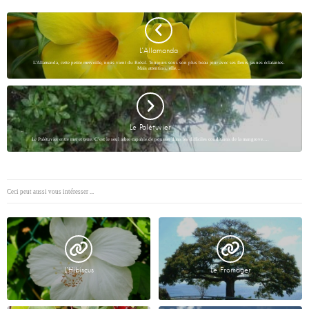
L’Allamanda
L’Allamanda, cette petite merveille, nous vient du Brésil. Toujours sous son plus beau jour avec ses fleurs jaunes éclatantes.
Mais attention, elle…
Le Palétuvier
Le Palétuvier entre mer et terre. C’est le seul arbre capable de pousser dans les difficiles conditions de la mangrove.…
Ceci peut aussi vous intéresser ...
L’Hibiscus
Le Fromager