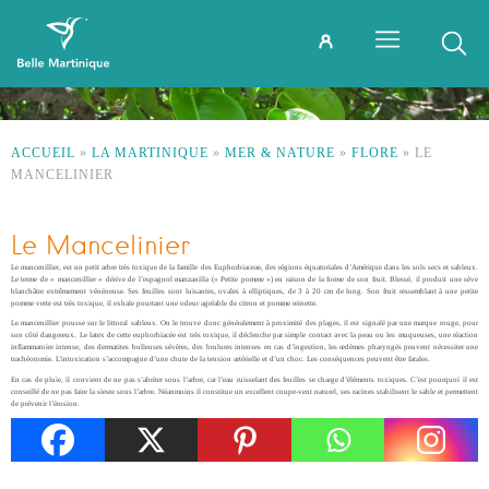
ACCUEIL
»
LA MARTINIQUE
»
MER & NATURE
»
FLORE
»
LE
MANCELINIER
Le Mancelinier
Le mancenillier, est un petit arbre très toxique de la famille des Euphorbiaceae, des régions équatoriales d’Amérique dans les sols secs et sableux.
Le terme de « mancenillier » dérive de l’espagnol manzanilla (« Petite pomme ») en raison de la forme de son fruit. Blessé, il produit une sève
blanchâtre extrêmement vénéneuse. Ses feuilles sont luisantes, ovales à elliptiques, de 3 à 20 cm de long. Son fruit ressemblant à une petite
pomme verte est très toxique, il exhale pourtant une odeur agréable de citron et pomme reinette.
Le mancenillier pousse sur le littoral sableux. On le trouve donc généralement à proximité des plages, il est signalé par une marque rouge, pour
son côté dangereux. Le latex de cette euphorbiacée est très toxique, il déclenche par simple contact avec la peau ou les muqueuses, une réaction
inflammatoire intense, des dermatites bulleuses sévères, des brulures intenses en cas d’ingestion, les œdèmes pharyngés peuvent nécessiter une
trachéotomie. L’intoxication s’accompagne d’une chute de la tension artérielle et d’un choc. Les conséquences peuvent être fatales.
En cas de pluie, il convient de ne pas s’abriter sous l’arbre, car l’eau ruisselant des feuilles se charge d’éléments toxiques. C’est pourquoi il est
conseillé de ne pas faire la sieste sous l’arbre. Néanmoins il constitue un excellent coupe-vent naturel, ses racines stabilisent le sable et permettent
de prévenir l’érosion.