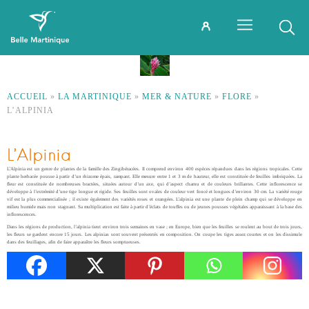
ACCUEIL
»
LA MARTINIQUE
»
MER & NATURE
»
FLORE
»
L’ALPINIA
L’Alpinia
L’Alpinia est un genre de plantes de la famille des Zingibéracées. Il comprend environ 400 espèces répandues dans les régions tropicales. Cette
plante herbacée pousse à partir d’un rhizome épais, rampant. Elle mesure entre 1 et 3 m de hauteur, elle est constituée de feuilles imbriquées. La
fleur est constituée de nombreuses bractées, situées autour d’un axe, qui d’aspect charnu et de couleurs brillantes. Cette inflorescence se
développe à l’extrémité d’une tige longue et rigide. Ses feuilles sont ovales de couleur vert foncé et longues d’environ 30 cm. La variété rouge
vif est la plus commercialisée ; il existe également des variétés roses et orangées. L’alpinia est une plante de plein champ qui se développe en
milieu humide mais non stagnant. Sa multiplication est faite à partir d’éclats de touffes ou de jeunes pousses végétales apparaissant à la base des
inflorescences.
Dans les régions de production, l’alpinia tient environ trois semaines en vase ; en Europe, bien que les feuilles se roulent au bout de trois jours,
les fleurs se gardent encore 15 jours. Les alpinias sont souvent présentés en composition. On coupe les tiges assez courtes et on les dissimule
dans des feuillages, afin de faire apparaître les fleurs somptueuses.