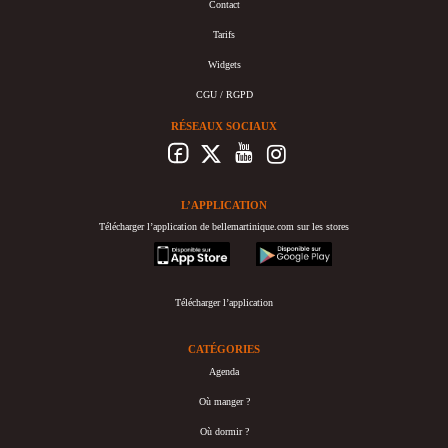
Contact
Tarifs
Widgets
CGU / RGPD
RÉSEAUX SOCIAUX
L’APPLICATION
Télécharger l’application de bellemartinique.com sur les stores
appstore
googleplay
Télécharger l’application
CATÉGORIES
Agenda
Où manger ?
Où dormir ?