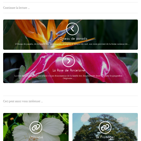
Continuer la lecture ...
L’Oiseau de paradis
L’Oiseau de paradis, de la famille des Strelitziacées, d’origine d’Afrique du sud, son nom provient de la forme curieuse de…
La Rose de Porcelaine
La rose de porcelaine est une plante vivace rhizomateuse de la famille des Zingibéracées dont fait partie le gingembre.
Originaire…
Ceci peut aussi vous intéresser ...
L’Hibiscus
Le Fromager