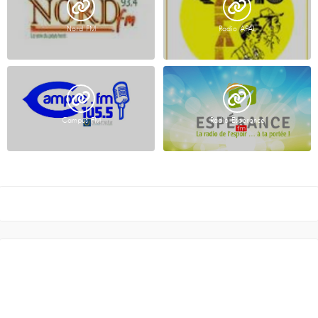
Nord FM
Radio APAL
Campus FM
Radio Espérance