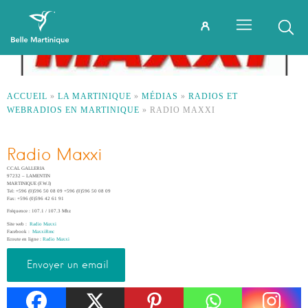
ACCUEIL
»
LA MARTINIQUE
»
MÉDIAS
»
RADIOS ET
WEBRADIOS EN MARTINIQUE
»
RADIO MAXXI
Radio Maxxi
CCAL GALLERIA
97232 – LAMENTIN
MARTINIQUE (F.W.I)
Tel: +596 (0)596 50 08 09 +596 (0)596 50 08 09
Fax: +596 (0)596 42 61 91
Fréquence : 107.1 / 107.3 Mhz
Site web :
Radio Maxxi
Facebook :
MaxxiRmc
Ecoute en ligne :
Radio Maxxi
Envoyer un email