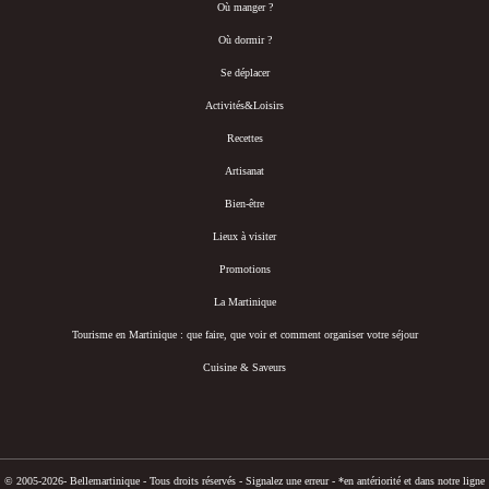
Où manger ?
Où dormir ?
Se déplacer
Activités&Loisirs
Recettes
Artisanat
Bien-être
Lieux à visiter
Promotions
La Martinique
Tourisme en Martinique : que faire, que voir et comment organiser votre séjour
Cuisine & Saveurs
© 2005-2026- Bellemartinique - Tous droits réservés -
Signalez une erreur
-
*en antériorité et dans notre ligne