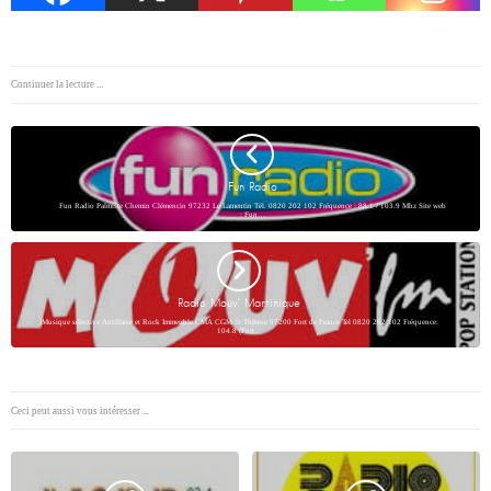
Continuer la lecture ...
Fun Radio
Fun Radio Palmiste Chemin Clémencin 97232 Le Lamentin Tél. 0820 202 102 Fréquence : 88.1 / 103.9 Mhz Site web
: Fun…
Radio Mouv’ Martinique
]Musique sélective Antillaise et Rock Immeuble CMA CGM St Thérese 97200 Fort de France Tel 0820 202 102 Fréquence:
104.8 (Fort…
Ceci peut aussi vous intéresser ...