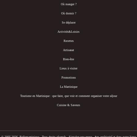
Où manger ?
Où dormir ?
Se déplacer
Activités&Loisirs
Recettes
Artisanat
Bien-être
Lieux à visiter
Promotions
La Martinique
Tourisme en Martinique : que faire, que voir et comment organiser votre séjour
Cuisine & Saveurs
© 2005-2026- Bellemartinique - Tous droits réservés -
Signalez une erreur
-
*en antériorité et dans notre ligne