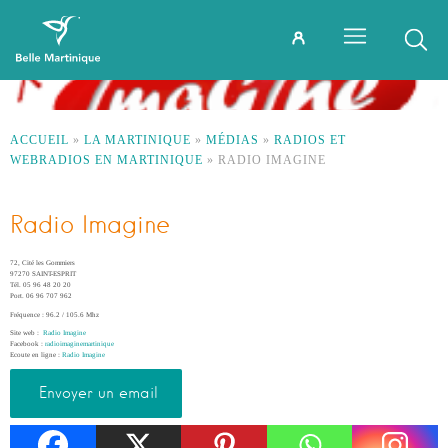
ACCUEIL
»
LA MARTINIQUE
»
MÉDIAS
»
RADIOS ET
WEBRADIOS EN MARTINIQUE
»
RADIO IMAGINE
Radio Imagine
72, Cité les Gommiers
97270 SAINT-ESPRIT
Tél. 05 96 48 20 20
Port. 06 96 707 962
Fréquence : 96.2 / 105.6 Mhz
Site web :
Radio Imagine
Facebook :
radioimaginemartinique
Ecoute en ligne :
Radio Imagine
Envoyer un email