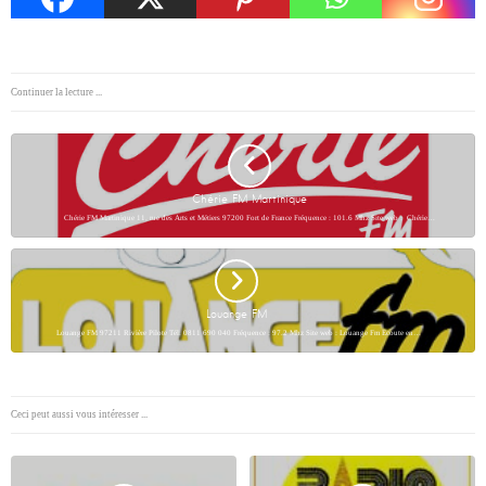
Continuer la lecture ...
Chérie FM Martinique
Chérie FM Martinique 11, rue des Arts et Métiers 97200 Fort de France Fréquence : 101.6 Mhz Site web : Chérie…
Louange FM
Louange FM 97211 Rivière Pilote Tél. 0811 690 040 Fréquence : 97.2 Mhz Site web : Louange Fm Ecoute en…
Ceci peut aussi vous intéresser ...