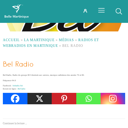
ACCUEIL
»
LA MARTINIQUE
»
MÉDIAS
»
RADIOS ET
WEBRADIOS EN MARTINIQUE
»
BEL RADIO
Bel Radio
Bel Radio, Radio du groupe RCI destinée aux seniors, musique caribéenne des années 70 et 80.
Fréquence 94.0
Facebook :
belradio.fwi
Ecoute en ligne :
Bel’radio
Continuer la lecture ...