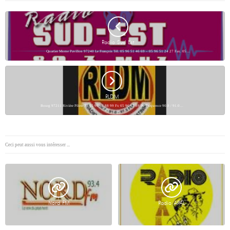
Radio Sud Est
Quartier Morne Pavillon 97240 Le François Tél. 05 96 51 46 69 – 05 96 51 24 27 Fax. 05…
RLDM
Bourg 97211 Rivière Pilote Tel 05 96 62 88 99 Fx 05 96 62 89 90 Fréquence 90.8 / 91.0…
Ceci peut aussi vous intéresser ...
Nord FM
Radio APAL