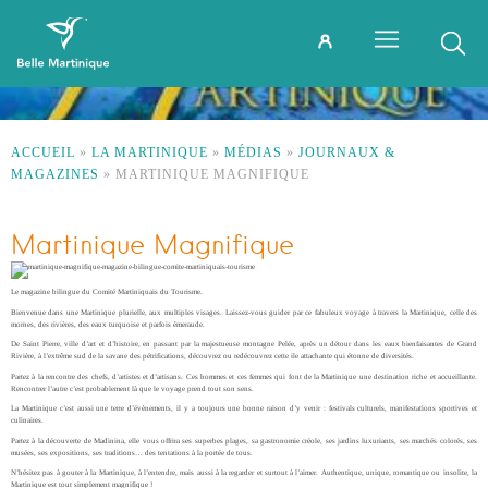
ACCUEIL
»
LA MARTINIQUE
»
MÉDIAS
»
JOURNAUX &
MAGAZINES
»
MARTINIQUE MAGNIFIQUE
Martinique Magnifique
Le magazine bilingue du Comité Martiniquais du Tourisme.
Bienvenue dans une Martinique plurielle, aux multiples visages. Laissez-vous guider par ce fabuleux voyage à travers la Martinique, celle des
mornes, des rivières, des eaux turquoise et parfois émeraude.
De Saint Pierre, ville d’art et d’histoire, en passant par la majestueuse montagne Pelée, après un détour dans les eaux bienfaisantes de Grand
Rivière, à l’extrême sud de la savane des pétrifications, découvrez ou redécouvrez cette ile attachante qui étonne de diversités.
Partez à la rencontre des chefs, d’artistes et d’artisans. Ces hommes et ces femmes qui font de la Martinique une destination riche et accueillante.
Rencontrer l’autre c’est probablement là que le voyage prend tout son sens.
La Martinique c’est aussi une terre d’évènements, il y a toujours une bonne raison d’y venir : festivals culturels, manifestations sportives et
culinaires.
Partez à la découverte de Madinina, elle vous offrira ses superbes plages, sa gastronomie créole, ses jardins luxuriants, ses marchés colorés, ses
musées, ses expositions, ses traditions… des tentations à la portée de tous.
N’hésitez pas à gouter à la Martinique, à l’entendre, mais aussi à la regarder et surtout à l’aimer. Authentique, unique, romantique ou insolite, la
Martinique est tout simplement magnifique !