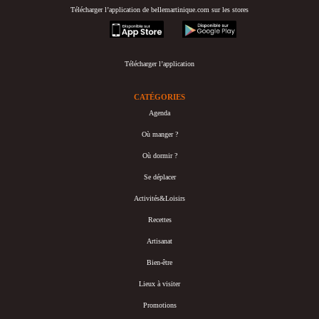
Télécharger l’application de bellemartinique.com sur les stores
appstore
googleplay
Télécharger l’application
CATÉGORIES
Agenda
Où manger ?
Où dormir ?
Se déplacer
Activités&Loisirs
Recettes
Artisanat
Bien-être
Lieux à visiter
Promotions