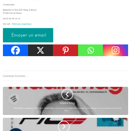
Coordonnées
Immeuble La Yole ZAC Etang Z’abricot
97200 Fort de France
Tel 05 96 30 14 14
Site web :
Martinique magnifique
Envoyer un email
Continuer la lecture ...
Madin’Mag
MadinMag le magazine 100% info. MadinMag c'est la mise en lumière des hommes et des femmes qui construisent l'économie
dans…