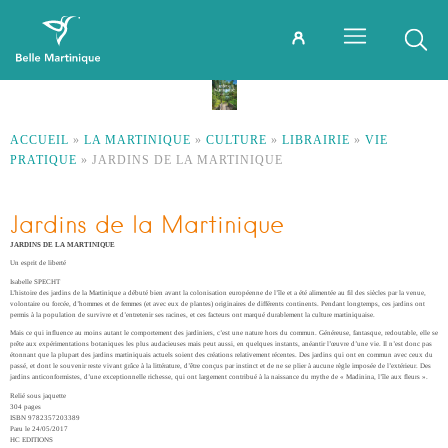
ACCUEIL
»
LA MARTINIQUE
»
CULTURE
»
LIBRAIRIE
»
VIE
PRATIQUE
»
JARDINS DE LA MARTINIQUE
Jardins de la Martinique
JARDINS DE LA MARTINIQUE
Un esprit de liberté
Isabelle SPECHT
L’histoire des jardins de la Martinique a débuté bien avant la colonisation européenne de l’île et a été alimentée au fil des siècles par la venue,
volontaire ou forcée, d’hommes et de femmes (et avec eux de plantes) originaires de différents continents. Pendant longtemps, ces jardins ont
permis à la population de survivre et d’entretenir ses racines, et ces facteurs ont marqué durablement la culture martiniquaise.
Mais ce qui influence au moins autant le comportement des jardiniers, c’est une nature hors du commun. Généreuse, fantasque, redoutable, elle se
prête aux expérimentations botaniques les plus audacieuses mais peut aussi, en quelques instants, anéantir l’œuvre d’une vie. Il n’est donc pas
étonnant que la plupart des jardins martiniquais actuels soient des créations relativement récentes. Des jardins qui ont en commun avec ceux du
passé, et dont le souvenir reste vivant grâce à la littérature, d’être conçus par instinct et de ne se plier à aucune règle imposée de l’extérieur. Des
jardins anticonformistes, d’une exceptionnelle richesse, qui ont largement contribué à la naissance du mythe de « Madinina, l’île aux fleurs ».
Relié sous jaquette
304 pages
ISBN 9782357203389
Paru le 24/05/2017
HC EDITIONS