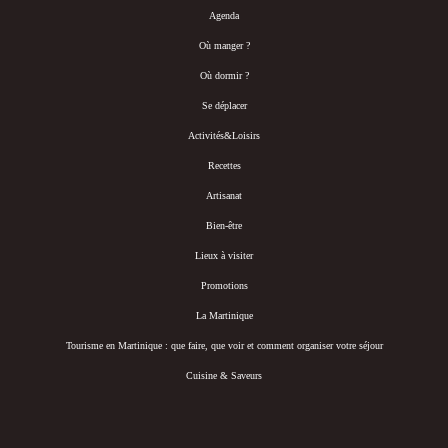
Agenda
Où manger ?
Où dormir ?
Se déplacer
Activités&Loisirs
Recettes
Artisanat
Bien-être
Lieux à visiter
Promotions
La Martinique
Tourisme en Martinique : que faire, que voir et comment organiser votre séjour
Cuisine & Saveurs