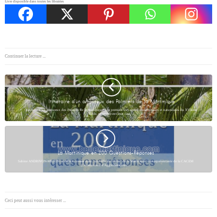
Livre disponible dans toutes les librairies
Continuer la lecture ...
Itinéraire d’un amoureux des Palmiers de la Martinique
Itinéraire d’un amoureux des Palmiers de la Martinique. Les premiers voyageurs missionnaires et naturalistes du XVIIème
siècle, recensent environ cinq…
La Martinique en 200 Questions-Réponses
Sabine ANDRIVON-MILTON se définit comme étant “une fille du centre” de la Martinique, une représentante de la CACEM
(Communauté d'Agglomérations…
Ceci peut aussi vous intéresser ...