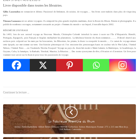
Livre disponible dans toutes les librairies.
Gilles Laurendon
est romancier et éditeur. Passionné de littérature, de cuisine, de voyages…. Ses livres sont traduits dans plus de vingt-cinq
pays.
Titouan Lamazou
est un artiste voyageur. Il a remporté les plus grands trophées maritimes, dont la Route du Rhum. Peintre et photographe. Il a
publié de nombreux ouvrages, notamment consacrés au projet « Femmes du monde » sur lequel, il travaille depuis 2002.
RÉSUMÉ DE L’OUVRAGE
En 1493, lors de son second voyage au Nouveau Monde, Christophe Colomb introduit la canne à sucre sur l’île d’Hispaniola. Bientôt,
Portugais, Espagnols, puis Français et Anglais multiplient les plantations. La fabuleuse histoire du rhum commence……… D’abord réservé aux
esclaves puis colporté sur les mers par les boucaniers, les flibustiers, les pirates, le rhum va conquérir le monde….. Ce carnet de voyage retrace
cette épopée, sur mer comme sur terre. Une histoire pittoresque où l’on rencontre des personnages hauts en couleur tels le Père Labat, l’Amiral
Nelson, l’Amiral Penn…..ou l’inattendu Nicolas Fouquet! Voyage au pays du rhum fait escale à Marie Galante, la Martinique, la Guadeloupe, la
Guyane, Cuba, la Jamaïque, la Barbade, Trinidad, Maurice, la Réunion…. Des noms synonymes de rêve, d’évasion et d’aventure. Un livre pour
vraiment tout savoir sur le rhum et pour tous les passionnés de voyage.
Continuer la lecture ...
La Fabuleuse Aventure du Rhum
Auteur: Pierre-Barthélemy Alibert Éditer: Éditions ORPHIE Collection: Scènes Historiques Format: 275 x 215 mm Nbre de p.
208 Reliure: Cartonnée…