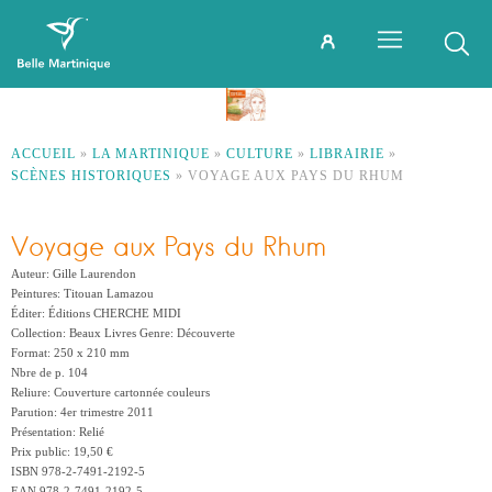
ACCUEIL
»
LA MARTINIQUE
»
CULTURE
»
LIBRAIRIE
»
SCÈNES HISTORIQUES
»
VOYAGE AUX PAYS DU RHUM
Voyage aux Pays du Rhum
Auteur: Gille Laurendon
Peintures: Titouan Lamazou
Éditer: Éditions CHERCHE MIDI
Collection: Beaux Livres Genre: Découverte
Format: 250 x 210 mm
Nbre de p. 104
Reliure: Couverture cartonnée couleurs
Parution: 4er trimestre 2011
Présentation: Relié
Prix public: 19,50 €
ISBN 978-2-7491-2192-5
EAN 978-2-7491-2192-5