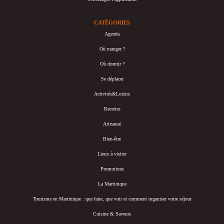
CATÉGORIES
Agenda
Où manger ?
Où dormir ?
Se déplacer
Activités&Loisirs
Recettes
Artisanat
Bien-être
Lieux à visiter
Promotions
La Martinique
Tourisme en Martinique : que faire, que voir et comment organiser votre séjour
Cuisine & Saveurs