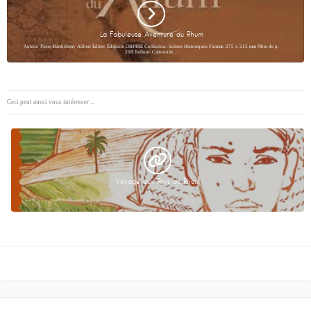
La Fabuleuse Aventure du Rhum
Auteur: Pierre-Barthélemy Alibert Éditer: Éditions ORPHIE Collection: Scènes Historiques Format: 275 x 215 mm Nbre de p.
208 Reliure: Cartonnée…
Ceci peut aussi vous intéresser ...
Voyage aux Pays du Rhum