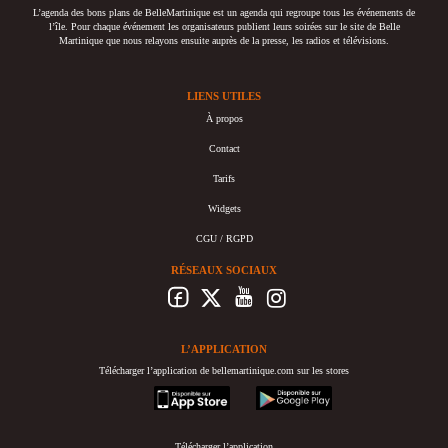
L’agenda des bons plans de BelleMartinique est un agenda qui regroupe tous les événements de
l’île. Pour chaque événement les organisateurs publient leurs soirées sur le site de Belle
Martinique que nous relayons ensuite auprès de la presse, les radios et télévisions.
LIENS UTILES
À propos
Contact
Tarifs
Widgets
CGU / RGPD
RÉSEAUX SOCIAUX
L’APPLICATION
Télécharger l’application de bellemartinique.com sur les stores
appstore
googleplay
Télécharger l’application