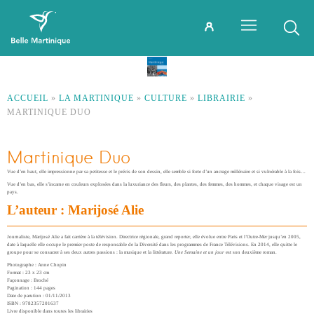
ACCUEIL
»
LA MARTINIQUE
»
CULTURE
»
LIBRAIRIE
»
MARTINIQUE DUO
Martinique Duo
Vue d’en haut, elle impressionne par sa petitesse et le précis de son dessin, elle semble si forte d’un ancrage millénaire et si vulnérable à la fois…
Vue d’en bas, elle s’incarne en couleurs explosées dans la luxuriance des fleurs, des plantes, des femmes, des hommes, et chaque visage est un
pays.
L’auteur : Marijosé Alie
Journaliste, Marijosé Alie a fait carrière à la télévision. Directrice régionale, grand reporter, elle évolue entre Paris et l’Outre-Mer jusqu’en 2005,
date à laquelle elle occupe le premier poste de responsable de la Diversité dans les programmes de France Télévisions. En 2014, elle quitte le
groupe pour se consacrer à ses deux autres passions : la musique et la littérature.
Une Semaine et un jour
est son deuxième roman.
Photographe : Anne Chopin
Format : 23 x 23 cm
Façonnage : Broché
Pagination : 144 pages
Date de parution : 01/11/2013
ISBN : 9782357201637
Livre disponible dans toutes les librairies