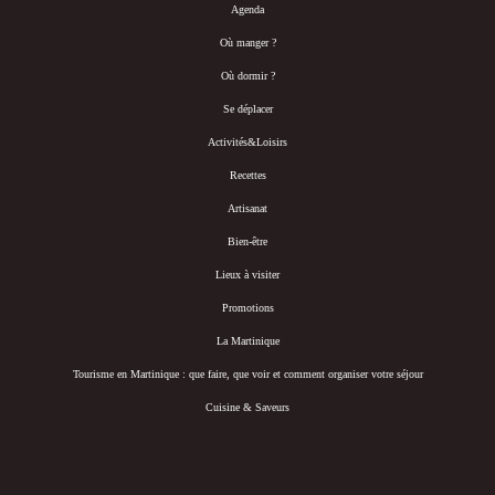
Agenda
Où manger ?
Où dormir ?
Se déplacer
Activités&Loisirs
Recettes
Artisanat
Bien-être
Lieux à visiter
Promotions
La Martinique
Tourisme en Martinique : que faire, que voir et comment organiser votre séjour
Cuisine & Saveurs