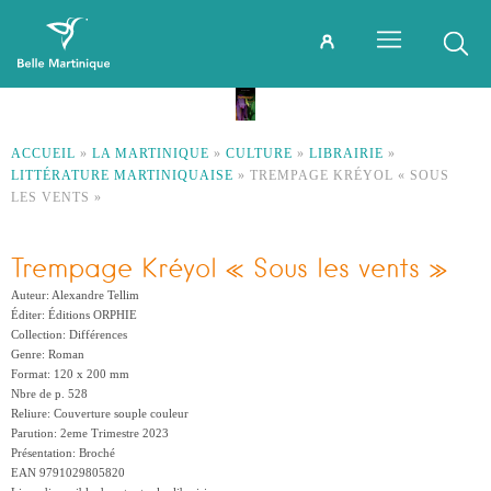
ACCUEIL
»
LA MARTINIQUE
»
CULTURE
»
LIBRAIRIE
»
LITTÉRATURE MARTINIQUAISE
»
TREMPAGE KRÉYOL « SOUS
LES VENTS »
Trempage Kréyol « Sous les vents »
Auteur: Alexandre Tellim
Éditer: Éditions ORPHIE
Collection: Différences
Genre: Roman
Format: 120 x 200 mm
Nbre de p. 528
Reliure: Couverture souple couleur
Parution: 2eme Trimestre 2023
Présentation: Broché
EAN 9791029805820