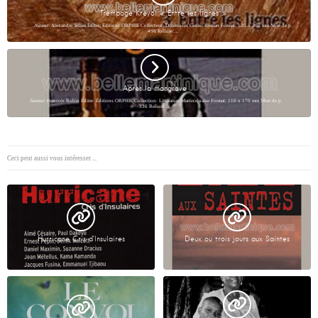
Trempage Kréyol « Entre les lignes »
Auteur: Alexandre Tellim Éditer: Éditions ORPHIE Collection: Différences Genre: Roman Format: 120 x 200 mm Nbre de p.
496 Reliure:…
Après la mangrove
Auteur: Francois Robin Éditer: Éditions ORPHIE Collection: Littérature Martiniquaise Format: 110 x 170 mm Nbre de p.
336 Reliure:…
Ceci peut aussi vous intéresser ...
Hurricane Cris d’Insulaires
Deux ou trois jours aux Saintes