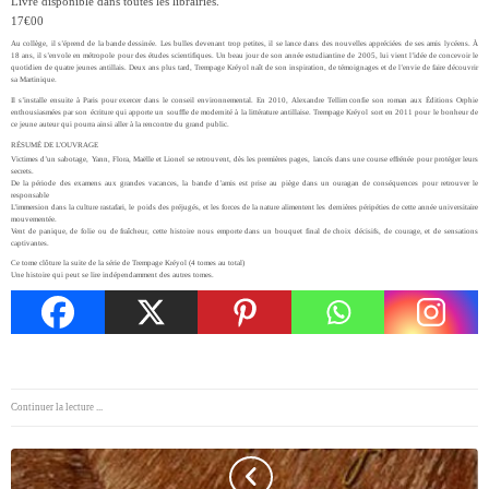
Livre disponible dans toutes les librairies.
17€00
Au collège, il s’éprend de la bande dessinée. Les bulles devenant trop petites, il se lance dans des
nouvelles appréciées de ses amis lycéens.
À
18 ans, il s’envole en métropole pour des
études scientifiques. Un beau jour de son année estudiantine de 2005, lui vient l’idée de
concevoir le
quotidien de quatre jeunes antillais.
Deux ans plus tard, Trempage Kréyol naît de son inspiration, de témoignages et de l’envie de faire découvrir
sa Martinique.
Il s’installe ensuite à Paris pour exercer dans le conseil environnemental. En 2010, Alexandre Tellim confie son roman aux Éditions Orphie
enthousiasmées par son écriture qui apporte un souffle de modernité à la littérature antillaise. Trempage Kréyol sort en 2011 pour le bonheur de
ce jeune auteur qui pourra ainsi aller à la rencontre du grand public.
RÉSUMÉ DE L’OUVRAGE
Victimes d’un sabotage, Yann, Flora, Maëlle et Lionel se retrouvent, dès les premières pages, lancés dans une course effrénée pour protéger leurs
secrets.
De la période des examens aux grandes vacances, la bande d’amis est prise au piège dans un ouragan de conséquences pour retrouver le
responsable
L’immersion dans la culture rastafari, le poids des préjugés, et les forces de la nature alimentent les dernières péripéties de cette année universitaire
mouvementée.
Vent de panique, de folie ou de fraîcheur, cette histoire nous emporte dans un bouquet final de choix décisifs, de courage, et de sensations
captivantes.
Ce tome clôture la suite de la série de Trempage Kréyol (4 tomes au total)
Une histoire qui peut se lire indépendamment des autres tomes.
Continuer la lecture ...