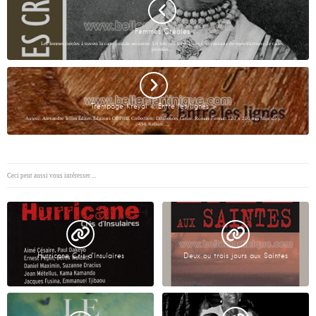
Femmes Créoles
Les femmes créoles à travers la carte postale ancienne. Un très joli livre d’une cinquantaine de reproductions de cartes
postales…
Trempage Kréyol « Entre les lignes »
Auteur: Alexandre Tellim Éditer: Éditions ORPHIE Collection: Différences Genre: Roman Format: 120 x 200 mm Nbre de p.
496 Reliure:…
Ceci peut aussi vous intéresser ...
Hurricane Cris d’Insulaires
Deux ou trois jours aux Saintes