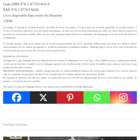
Code ISBN 978-2-87763-845-6
EAN 978 2 87763 8456
Livre disponible dans toutes les librairies.
15€00
Au collège, il s’éprend de la bande dessinée. Les bulles devenant trop petites, il se lance dans des
nouvelles appréciées de ses amis lycéens.
À
18 ans, il s’envole en métropole pour des
études scientifiques. Un beau jour de son année estudiantine de 2005, lui vient l’idée de
concevoir le
quotidien de quatre jeunes antillais.
Deux ans plus tard, Trempage Kréyol naît de son inspiration, de témoignages et de l’envie de faire découvrir
sa Martinique.
Il s’installe ensuite à Paris pour exercer dans le conseil environnemental. En 2010, Alexandre Tellim confie son roman aux Éditions Orphie
enthousiasmées par son écriture qui apporte un souffle de modernité à la littérature antillaise. Trempage Kréyol sort en 2011 pour le bonheur de
ce jeune auteur qui pourra ainsi aller à la rencontre du grand public.
RÉSUMÉ DE L’OUVRAGE
L’intrigue de la saga Trempage Kréyol se déroule dans les quartiers de Martinique où vivent Yann, Flora, Maëlle et Lionel, quatre jeunes adultes
soudés par de forts liens d’amitiés. Lors du trempage organisé suite à la découverte de leurs secrets de familles, leurs relations vont tout à coup
prendre de nouvelles tournures.
Malveillance, quête généalogique, maladie, triangle amoureux se cachent derrière les masques des personnages originaux de ce second tome qui
offre un surprenant voyage depuis les fêtes de fin d’année jusqu’à la chaude tradition du carnaval des Antilles
De surprises en émotions, des rires aux larmes, les quatre amis font une nouvelle fois apprentissage de la vie, riche d’Histoire, de cultures, de
passion….et toujours plus de scandales.
Une série de 4 tomes de Trempage Kréyol, vous attends dans la bibliothèque de Belle Martinique.
Continuer la lecture ...