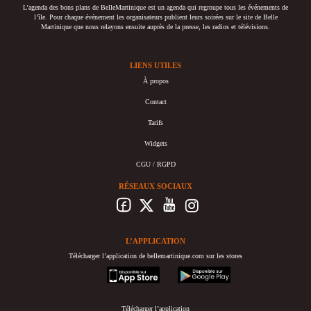
L’agenda des bons plans de BelleMartinique est un agenda qui regroupe tous les événements de
l’île. Pour chaque événement les organisateurs publient leurs soirées sur le site de Belle
Martinique que nous relayons ensuite auprès de la presse, les radios et télévisions.
LIENS UTILES
À propos
Contact
Tarifs
Widgets
CGU / RGPD
RÉSEAUX SOCIAUX
L’APPLICATION
Télécharger l’application de bellemartinique.com sur les stores
appstore
googleplay
Télécharger l’application