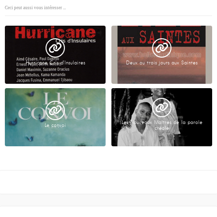
Ceci peut aussi vous intéresser ...
Hurricane Cris d’Insulaires
Deux ou trois jours aux Saintes
Les Nouveaux Maîtres de la parole
Le convoi
créole