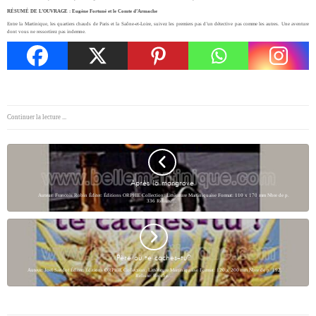
RÉSUMÉ DE L’OUVRAGE : Eugène Fortuné et le Comte d’Armache
Entre la Martinique, les quartiers chauds de Paris et la Saône-et-Loire, suivez les premiers pas d’un détective pas comme les autres. Une aventure
dont vous ne ressortirez pas indemne.
Continuer la lecture ...
Après la mangrove
Auteur: Francois Robin Éditer: Éditions ORPHIE Collection: Littérature Martiniquaise Format: 110 x 170 mm Nbre de p.
336 Reliure:…
Père où te caches-tu?
Auteur: Joel Sandot Éditer: Éditions ORPHIE Collection: Littérature Martiniquaise Format: 120 x 200 mm Nbre de p. 192
Reliure: Broché…