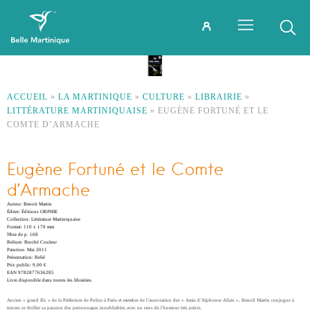
ACCUEIL
»
LA MARTINIQUE
»
CULTURE
»
LIBRAIRIE
»
LITTÉRATURE MARTINIQUAISE
»
EUGÈNE FORTUNÉ ET LE
COMTE D’ARMACHE
Eugène Fortuné et le Comte
d’Armache
Auteur: Benoit Martin
Éditer: Éditions ORPHIE
Collection: Littérature Martiniquaise
Format: 110 x 170 mm
Nbre de p. 168
Reliure: Broché Couleur
Parution: Mai 2011
Présentation: Relié
Prix public: 9,00 €
EAN 9782877636285
Livre disponible dans toutes les librairies.
Ancien « grand flic » de la Préfecture de Police à Paris et membre de l’association des « Amis d’Alphonse Allais », Benoît Martin conjugue à
travers ce thriller sa passion des personnages inoubliables avec un sens de l’humour très précis.