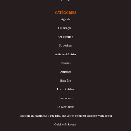
CATÉGORIES
Agenda
Où manger ?
Où dormir ?
Se déplacer
Activités&Loisirs
Recettes
Artisanat
Bien-être
Lieux à visiter
Promotions
La Martinique
Tourisme en Martinique : que faire, que voir et comment organiser votre séjour
Cuisine & Saveurs