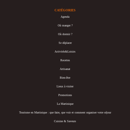
CATÉGORIES
Agenda
Où manger ?
Où dormir ?
Se déplacer
Activités&Loisirs
Recettes
Artisanat
Bien-être
Lieux à visiter
Promotions
La Martinique
Tourisme en Martinique : que faire, que voir et comment organiser votre séjour
Cuisine & Saveurs