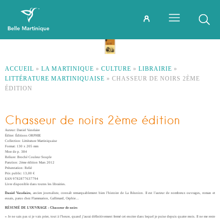
ACCUEIL
»
LA MARTINIQUE
»
CULTURE
»
LIBRAIRIE
»
LITTÉRATURE MARTINIQUAISE
»
CHASSEUR DE NOIRS 2ÈME
ÉDITION
Chasseur de noirs 2ème édition
Auteur: Daniel Vaxelaire
Éditer: Éditions ORPHIE
Collection: Littérature Martiniquaise
Format: 130 x 205 mm
Nbre de p. 384
Reliure: Broché Couleur Souple
Parution: 2ème édition Mars 2012
Présentation: Relié
Prix public: 13,00 €
EAN 9782877637794
Livre disponible dans toutes les librairies.
Daniel Vaxelaire,
ancien journaliste, connaît remarquablement bien l’histoire de La Réunion. Il est l’auteur de nombreux ouvrages, roman et
essais, parus chez Flammarion, Gallimard, Orphie…
RÉSUMÉ DE L’OUVRAGE : Chasseur de noirs
« Je ne sais pas si je vais prier, tout à l’heure, quand j’aurai définitivement fermé cet encrier dans lequel je puise depuis quatre mois. Il ne me reste