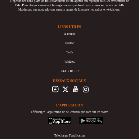
L’agenda des bons plans de BelleMartinique est un agenda qui regroupe tous les événements de
l’île. Pour chaque événement les organisateurs publient leurs soirées sur le site de Belle
Martinique que nous relayons ensuite auprès de la presse, les radios et télévisions.
LIENS UTILES
À propos
Contact
Tarifs
Widgets
CGU / RGPD
RÉSEAUX SOCIAUX
L’APPLICATION
Télécharger l’application de bellemartinique.com sur les stores
appstore
googleplay
Télécharger l’application