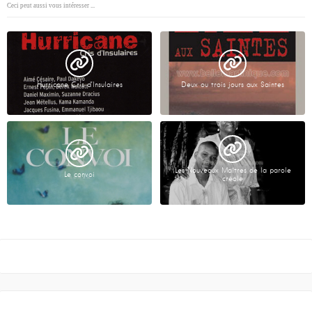
Ceci peut aussi vous intéresser ...
Hurricane Cris d’Insulaires
Deux ou trois jours aux Saintes
Les Nouveaux Maîtres de la parole
Le convoi
créole