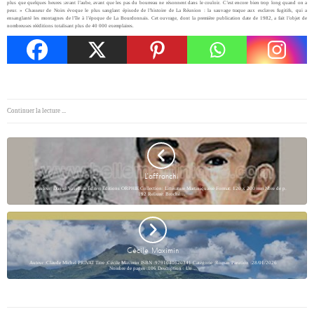
plus que quelques heures :avant l’aube, avant que les pas du bourreau ne résonnent dans le couloir. C’est encore bien trop long quand on a
peur. » Chasseur de Noirs évoque le plus sanglant épisode de l’histoire de La Réunion : la sauvage traque aux esclaves fugitifs, qui a
ensanglanté les montagnes de l’île à l’époque de La Bourdonnais. Cet ouvrage, dont la première publication date de 1982, a fait l’objet de
nombreuses rééditions totalisant plus de 40 000 exemplaires.
Continuer la lecture ...
L’affranchi
Auteur: Daniel Vaxelaire Éditer: Éditions ORPHIE Collection: Littérature Martiniquaise Format: 120 x 200 mm Nbre de p.
192 Reliure: Broché…
Cécile Maximin
Auteur :Claude Michel PRIVAT Titre :Cécile Maximin ISBN :9791040620341 Catégorie :Roman Parution :28/01/2026
Nombre de pages :106 Description : Un…