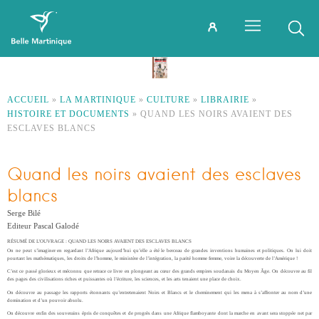
ACCUEIL
»
LA MARTINIQUE
»
CULTURE
»
LIBRAIRIE
»
HISTOIRE ET DOCUMENTS
»
QUAND LES NOIRS AVAIENT DES
ESCLAVES BLANCS
Quand les noirs avaient des esclaves
blancs
Serge Bilé
Editeur Pascal Galodé
RÉSUMÉ DE L’OUVRAGE : QUAND LES NOIRS AVAIENT DES ESCLAVES BLANCS
On ne peut s’imaginer en regardant l’Afrique aujourd’hui qu’elle a été le berceau de grandes inventions humaines et politiques. On lui doit
pourtant les mathématiques, les droits de l’homme, le ministère de l’intégration, la parité homme femme, voire la découverte de l’Amérique !
C’est ce passé glorieux et méconnu que retrace ce livre en plongeant au cœur des grands empires soudanais du Moyen Âge. On découvre au fil
des pages des civilisations riches et puissantes où l’écriture, les sciences, et les arts tenaient une place de choix.
On découvre au passage les rapports étonnants qu’entretenaient Noirs et Blancs et le cheminement qui les mena à s’affronter au nom d’une
domination et d’un pouvoir absolu.
On découvre enfin des souverains épris de conquêtes et de progrès dans une Afrique flamboyante dont la marche en avant sera stoppée net par