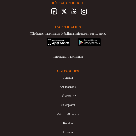
RÉSEAUX SOCIAUX
L’APPLICATION
Télécharger l’application de bellemartinique.com sur les stores
appstore
googleplay
Télécharger l’application
CATÉGORIES
Agenda
Où manger ?
Où dormir ?
Se déplacer
Activités&Loisirs
Recettes
Artisanat