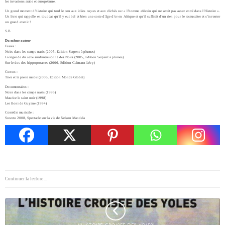
les invasions arabe et européenne.
Un grand moment d’histoire qui tord le cou aux idées reçues et aux clichés sur « l’homme africain qui ne serait pas assez entré dans l’Histoire ».
Un livre qui rappelle en tout cas qu’il y eut bel et bien une sorte d’âge d’or en Afrique et qu’il suffirait d’un rien pour le ressusciter et s’inventer
un grand avenir !
S.B
Du même auteur
Essais :
Noirs dans les camps nazis (2005, Edition Serpent à plumes)
La légende du sexe surdimensionné des Noirs (2005, Edition Serpent à plumes)
Sur le dos des hippopotames (2006, Edition Calmann-Lévy)
Contes :
Tiwa et la pierre miroir (2006, Edition Monde Global)
Documentaires :
Noirs dans les camps nazis (1995)
Maurice le saint noir (1998)
Les Boni de Guyane (1994)
Comédie musicale :
Soweto 2008, Spectacle sur la vie de Nelson Mandela
Continuer la lecture ...