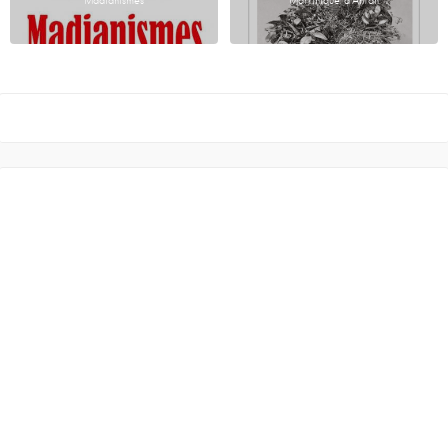
Madianismes
Martinique d’Antan