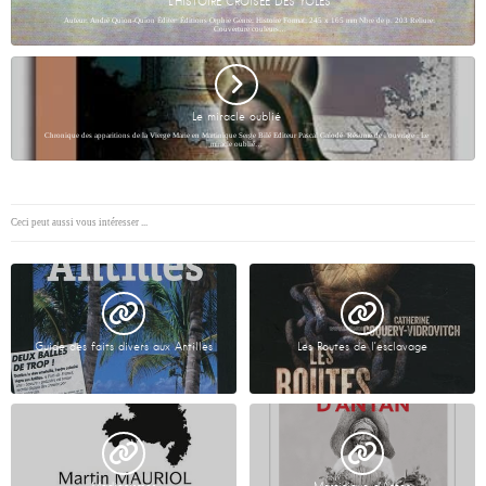
L’HISTOIRE CROISEE DES YOLES
Auteur: André Quion-Quion Éditer: Éditions Orphie Genre: Histoire Format: 245 x 165 mm Nbre de p. 203 Reliure:
Couverture couleurs…
Le miracle oublié
Chronique des apparitions de la Vierge Marie en Martinique Serge Bilé Editeur Pascal Galodé Résumé de l’ouvrage : Le
miracle oublié…
Ceci peut aussi vous intéresser ...
Guide des faits divers aux Antilles
Les Routes de l’esclavage