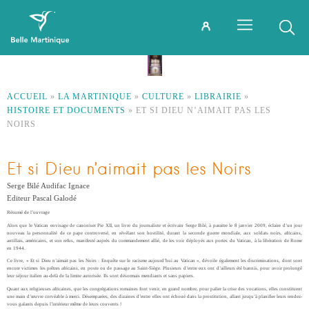
ACCUEIL
»
LA MARTINIQUE
»
CULTURE
»
LIBRAIRIE
»
HISTOIRE ET DOCUMENTS
»
ET SI DIEU N’AIMAIT PAS LES
NOIRS
Et si Dieu n’aimait pas les Noirs
Serge Bilé Audifac Ignace
Editeur Pascal Galodé
Résumé de l’ouvrage
Alors que le Vatican envisage de canoniser Pie XII, un livre du journaliste et écrivain Serge Bilé, à paraitre le 8 janvier 2009, éclaire d’un jour
nouveau la personnalité de ce pape controversé, en révélant son hostilité, durant la seconde guerre mondiale, aux soldats noirs, africains,
antillais, américains, et son refus, manifesté auprès du commandement allié, de les voir déployés aux portes du Vatican, à la libération de Rome
en 1944.
Ce livre, « Et si Dieu n’aimait pas les Noirs : Enquête sur le racisme aujourd’hui au Vatican », dévoile également les discriminations, dont sont
encore victimes les prêtres africains, en poste ou de passage au Saint-Siège. Plusieurs d’entre eux ont d’ailleurs été bannis, pour avoir prolongé
leur séjour italien au-delà de la limite autorisée. Ils sont désormais mendiants et sans papiers.
Quant aux religieuses africaines, que les congrégations romaines font venir, en grand nombre, pour palier la crise des vocations, elles constituent
une main d’œuvre corvéable à merci. Désemparées, des dizaines d’entre elles ont échoué dans la prostitution, allant jusqu’à planifier leurs rendez-
vous galants depuis l’intérieur même de leurs couvents !