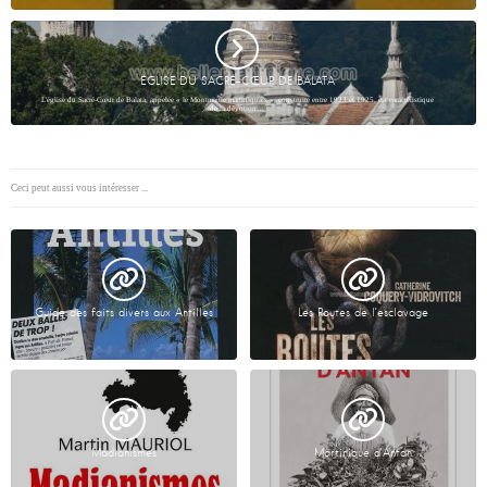
ÉGLISE DU SACRÉ-CŒUR DE BALATA
L’église du Sacré-Cœur de Balata, appelée « le Montmartre martiniquais », construite entre 1923 et 1925, est caractéristique
de la dévotion…
Ceci peut aussi vous intéresser ...
Guide des faits divers aux Antilles
Les Routes de l’esclavage
Madianismes
Martinique d’Antan