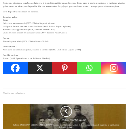
Fruit d’une minutieuse enquête, conduite avec le journaliste Audifac Ignace, l’ouvrage donne aussi la parole aux évêques et cardinaux africains,
qui racontent, de même, pour la première fois, non sans douleur, les préjugés que nourrissent, sur eux, leurs propres confrères européens.
Livre disponible dans toutes les librairies.
Du même auteur
Essais :
Noirs dans les camps nazis (2005, Edition Serpent à plumes)
La légende du sexe surdimensionné des Noirs (2005, Edition Serpent à plumes)
Sur le dos des hippopotames (2006, Edition Calmann-Lévy)
Quand les noirs avaient des esclaves blancs (2007, Editions Pascal Galodé)
Contes :
Tiwa et la pierre miroir (2006, Edition Monde Global)
Documentaires :
Noirs dans les camps nazis (1995) Maurice le saint noir (1998) Les Boni de Guyane (1994)
Comédie musicale :
Soweto (2008, Spectacle sur la vie de Nelson Mandela)
Continuer la lecture ...
Lettres de Poilus martiniquais
Sabine ANDRIVON MILTON SAM EDITIONS Résumé de l’ouvrage : Lettres de Poilus martiniquais Il s’agit de la publication
de lettres écrites…