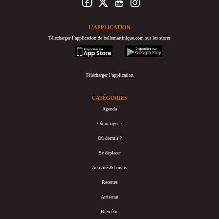
L’APPLICATION
Télécharger l’application de bellemartinique.com sur les stores
appstore
googleplay
Télécharger l’application
CATÉGORIES
Agenda
Où manger ?
Où dormir ?
Se déplacer
Activités&Loisirs
Recettes
Artisanat
Bien-être