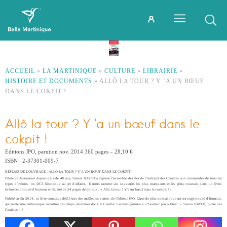
ACCUEIL
»
LA MARTINIQUE
»
CULTURE
»
LIBRAIRIE
»
HISTOIRE ET DOCUMENTS
»
ALLÔ LA TOUR ? Y ‘A UN BŒUF
DANS LE COKPIT !
Allô la tour ? Y ‘a un bœuf dans le
cokpit !
Editions JPO, parution nov. 2014 360 pages – 28,10 €
ISBN : 2-37301-009-7
RÉSUMÉ DE L’OUVRAGE : ALLÔ LA TOUR ? Y’A UN BŒUF DANS LE COKPIT !
Pilote professionnel depuis plus de 40 ans, Simon HAYOT a exploré l’ensemble des îles de l’archipel des Caraïbes aux commandes de tous les
types d’avions, du DC3 historique au jet d’affaires. Il nous raconte ses souvenirs les plus marquants et les plus cocasses dans un livre-
évènement bourré d’humour et illustré de 24 pages de photos : « Allo la tour ? Y’a un bœuf dans le cockpit ! »
Publié en fin 2014, ce livre constitue déjà l’une des meilleures ventes de l’éditeur JPO. Quoi de plus normal pour un ouvrage bourré d’humour,
qui relate une authentique aventure des temps modernes dans la Caraïbe. Certains journaux n’hésitant pas à titrer : « Simon HAYOT, pirate des
Caraïbes » !