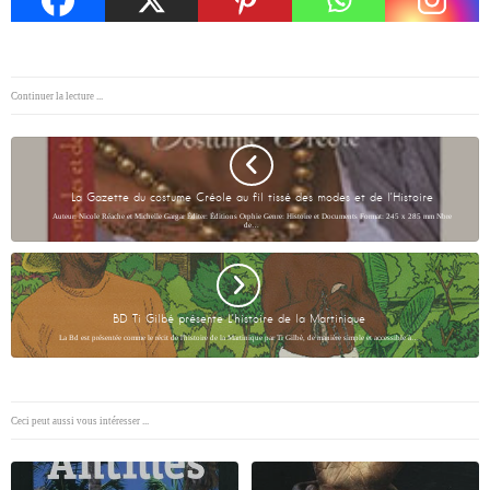
Continuer la lecture ...
La Gazette du costume Créole au fil tissé des modes et de l’Histoire
Auteur: Nicole Réache et Michelle Gargar Éditer: Éditions Orphie Genre: Histoire et Documents Format: 245 x 285 mm Nbre
de…
BD Ti Gilbé présente L’histoire de la Martinique
La Bd est présentée comme le récit de l'histoire de la Martinique par Ti Gilbè, de manière simple et accessible à…
Ceci peut aussi vous intéresser ...