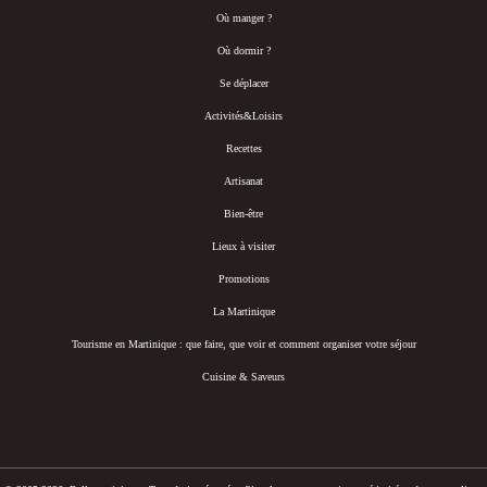
Où manger ?
Où dormir ?
Se déplacer
Activités&Loisirs
Recettes
Artisanat
Bien-être
Lieux à visiter
Promotions
La Martinique
Tourisme en Martinique : que faire, que voir et comment organiser votre séjour
Cuisine & Saveurs