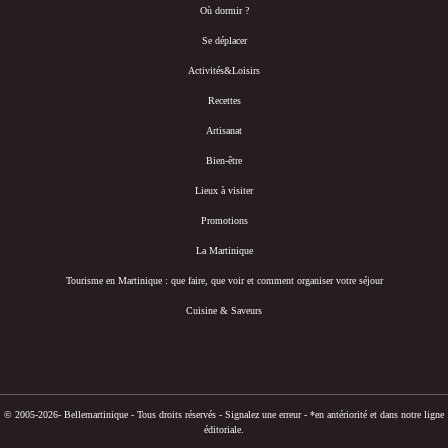
Où dormir ?
Se déplacer
Activités&Loisirs
Recettes
Artisanat
Bien-être
Lieux à visiter
Promotions
La Martinique
Tourisme en Martinique : que faire, que voir et comment organiser votre séjour
Cuisine & Saveurs
© 2005-2026- Bellemartinique - Tous droits réservés -
Signalez une erreur
-
*en antériorité et dans notre ligne
éditoriale.