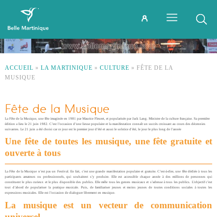
ACCUEIL
»
LA MARTINIQUE
»
CULTURE
»
FÊTE DE LA
MUSIQUE
Fête de la Musique
La Fête de la Musique, une fête imaginée en 1981 par Maurice Fleuret, et popularisée par Jack Lang. Ministre de la culture française. Sa première
édition a lieu le 21 juin 1982. C’est l’occasion d’une liesse populaire et la manifestation connaît un succès croissant au cours des décennies
suivantes. Le 21 juin a été choisi car ce jour est le premier jour d’été et aussi le solstice d’été, le jour le plus long de l’année
Une fête de toutes les musique, une fête gratuite et
ouverte à tous
La Fête de la Musique n’est pas un Festival. En fait, c’est une grande manifestation populaire et gratuite. C’est-à-dire, une fête dédiée à tous les
participants amateurs ou professionnels, qui souhaitent s’y produire. Elle est accessible chaque année à des millions de personnes qui
constituent le plus curieux et le plus disponible des publics. Elle mêle tous les genres musicaux et s’adresse à tous les publics. L’objectif c’est
tout d’abord de populariser la pratique musicale. Puis, de familiariser jeunes et moins jeunes de toutes conditions sociales à toutes les
expressions musicales. Elle est l’occasion de dialoguer librement en musique.
La musique est un vecteur de communication
universel