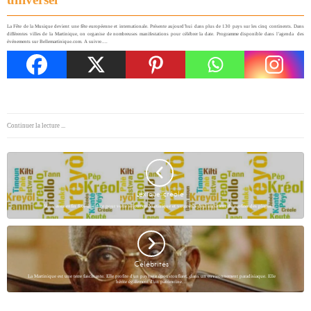
La Fête de la Musique devient une fête européenne et internationale. Présente aujourd’hui dans plus de 130 pays sur les cinq continents. Dans
différentes villes de la Martinique, on organise de nombreuses manifestations pour célébrer la date. Programme disponible dans l’agenda des
événements sur Bellemartinique.com. A suivre….
Continuer la lecture ...
Lexique créole
Vous avez enfin fixé une date pour votre séjour en Martinique et vous êtes déjà impatient de profiter des plages…
Célébrités
La Martinique est une terre fascinante. Elle profite d'un paysage époustouflant, dans un environnement paradisiaque. Elle
hérite également d'un patrimoine…