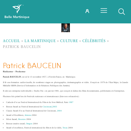
ACCUEIL
»
LA MARTINIQUE
»
CULTURE
»
CÉLÉBRITÉS
»
PATRICK BAUCELIN
Patrick BAUCELIN
Réalisateur – Producteur
Patrick BAUCELIN
, est né le 13 novembre 1957, à Fort-de-France, en Martinique.
Il fit une formation audiovisuelle, de nombreux stages en photographie, cinématographie et vidéo. Il reçoit en 1979 de l’Etat Major, la Grande
Médaille SIRPA (Service d’information et de Relations Publiques des Armées)
Il crée son entreprise individuelle « Studio Pat » en janvier 1981, qui conçoit et réalise des films documentaires, publicitaires et d’entreprises.
Plusieurs fois primé lors de Festivals nationaux et internationaux (liste non exhaustive) :
Caducée d’or au Festival International du Film et du livre Médical, Paris
1987
Bronze Award au Festival International de
Cincinnati
,
2003
Classic Award d’or au Festival International de Cincinnati,
2004
Award of Excellence,
Arizona
2004
Silver Award,
Houston
2004
Bronze creative award,
Oregon
2004
Award of excellence, Festival international du film et de la vidéo,
Texas
2004