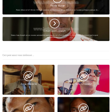
Pierre Aliker
Pierre Aliker né le 9 février 1907 au Lamentin en Martinique est un médecin et un homme politique partisan de…
Simon Jean-Joseph
Simon Jean-Joseph est un coureur automobile martiniquais, né à Fort-de-France le 9 juin 1969. Passionné par le sport
automobile depuis…
Ceci peut aussi vous intéresser ...
Aimé Césaire
Tony Chasseur