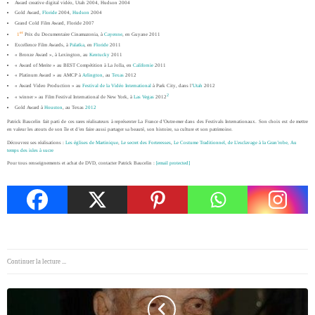
Award creative digital vidéo, Utah 2004, Hudson 2004
Gold Award,
Floride
2004,
Hudson
2004
Grand Cold Film Award, Floride 2007
er
1
Prix du Documentaire Cinamazonia, à
Cayenne
, en Guyane 2011
Excellence Film Awards, à
Palatka
, en
Floride
2011
« Bronze Award », à Lexington, au
Kentucky
2011
« Award of Merite » au BEST Compétition à La Jolla, en
Californie
2011
« Platinum Award » au AMCP à
Arlington
, au
Texas
2012
« Award Video Production » au
Festival de la Vidéo International
à Park City, dans l’
Utah
2012
2
« winner » au Film Festival International de New York, à
Las Vegas
2012
Gold Award à
Houston
, au Texas
2012
Patrick Baucelin fait parti de ces rares réalisateurs à représenter La France d’Outre-mer dans des Festivals Internationaux. Son choix est de mettre
en valeur les atouts de son île et d’en faire aussi partager sa beauté, son histoire, sa culture et son patrimoine.
Découvrez ses réalisations :
Les églises de Martinique
,
Le secret des Forteresses
,
Le Costume Traditionnel, de L’esclavage à la Gran’robe,
Au
temps des isles à sucre
Pour tous renseignements et achat de DVD, contacter Patrick Baucelin :
[email protected]
Continuer la lecture ...