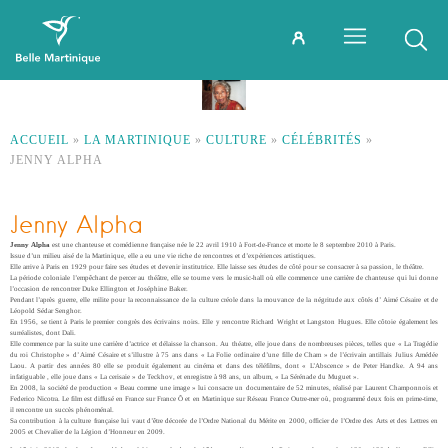
ACCUEIL
»
LA MARTINIQUE
»
CULTURE
»
CÉLÉBRITÉS
»
JENNY ALPHA
Jenny Alpha
Jenny Alpha
est une chanteuse et comédienne française née le 22 avril 1910 à Fort-de-France et morte le 8 septembre 2010 à Paris.
Issue d’un milieu aisé de la Martinique, elle a eu une vie riche de rencontres et d’expériences artistiques.
Elle arrive à Paris en 1929 pour faire ses études et devenir institutrice. Elle laisse ses études de côté pour se consacrer à sa passion, le théâtre.
La période coloniale l’empêchant de percer au théâtre, elle se tourne vers le music-hall où elle commence une carrière de chanteuse qui lui donne
l’occasion de rencontrer Duke Ellington et Joséphine Baker.
Pendant l’après guerre, elle milite pour la reconnaissance de la culture créole dans la mouvance de la négritude aux côtés d’ Aimé Césaire et de
Léopold Sédar Senghor.
En 1956, se tient à Paris le premier congrès des écrivains noirs. Elle y rencontre Richard Wright et Langston Hugues. Elle côtoie également les
surréalistes, dont Dali.
Elle commence par la suite une carrière d’actrice et délaisse la chanson. Au théatre, elle joue dans de nombreuses pièces, telles que « La Tragédie
du roi Christophe » d’ Aimé Césaire et s’illustre à 75 ans dans « La Folie ordinaire d’une fille de Cham » de l’écrivain antillais Julius Amédée
Laou. A partir des années 80 elle se produit également au cinéma et dans des téléfilms, dont « L’Abscence » de Peter Handke. A 94 ans
infatiguable , elle joue dans « La cerisaie » de Teckhov, et enregistre à 98 ans, un album, « La Sérénade du Muguet ».
En 2008, la société de production « Beau comme une image » lui consacre un documentaire de 52 minutes, réalisé par Laurent Champonnois et
Federico Nicotra. Le film est diffusé en France sur France Ô et en Martinique sur Réseau France Outre-mer où, programmé deux fois en prime-time,
il rencontre un succès phénoménal.
Sa contribution à la culture française lui vaut d’être décorée de l’Ordre National du Mérite en 2000, officier de l’Ordre des Arts et des Lettres en
2005 et Chevalier de la Légion d’Honneur en 2009.