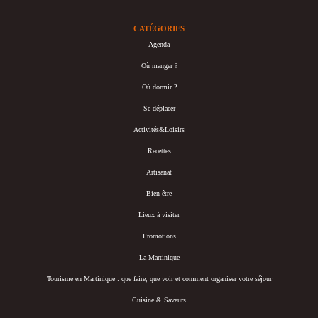
CATÉGORIES
Agenda
Où manger ?
Où dormir ?
Se déplacer
Activités&Loisirs
Recettes
Artisanat
Bien-être
Lieux à visiter
Promotions
La Martinique
Tourisme en Martinique : que faire, que voir et comment organiser votre séjour
Cuisine & Saveurs