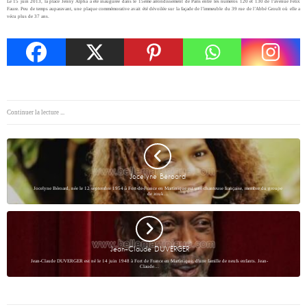
Le 15 juin 2013, la place Jenny Alpha a été inaugurée dans le 15ème arrondissement de Paris entre les numéros 120 et 130 de l’avenue Félix
Faure. Peu de temps auparavant, une plaque commémorative avait été dévoilée sur la façade de l’immeuble du 39 rue de l’Abbé Groult où elle a
vécu plus de 37 ans.
Continuer la lecture ...
Jocelyne Béroard
Jocelyne Béroard, née le 12 septembre 1954 à Fort-de-France en Martinique est une chanteuse française, membre du groupe
de zouk…
Jean-Claude DUVERGER
Jean-Claude DUVERGER est né le 14 juin 1948 à Fort de France en Martinique, d'une famille de neufs enfants. Jean-
Claude…