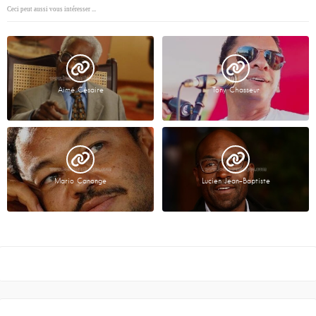
Ceci peut aussi vous intéresser ...
Aimé Césaire
Tony Chasseur
Mario Canonge
Lucien Jean-Baptiste