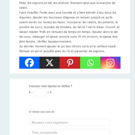
Peler les oignons et l’ail, les émincer finement ainsi que la branche de
céleri.
Faire chauffer l’huile dans une cocotte et y faire blondir à feu doux les
légumes. Ajouter les morceaux d’agneau et remuer jusqu’à ce qu’ils
soient dorés sur toutes les faces. Incorporer les raisins, les piments, la
poudre de curry, la pulpe de tomates, du sel et 1 verre d’eau. Couvrir et
laisser mijoter 1h45 en remuant de temps en temps. Ajouter alors le lait
de coco, mélanger et laisser encore cuire 15 mn environ, la viande doit
être tendre. Vérifier l’assaisonnement.
Au dernier moment ajouter le jus des citrons verts et le cerfeuil ciselé.
Remuer et servir aussitôt avec du riz et parsemer de pignons.
Saisissez votre réponse en chiffres
*
8
−
=
4