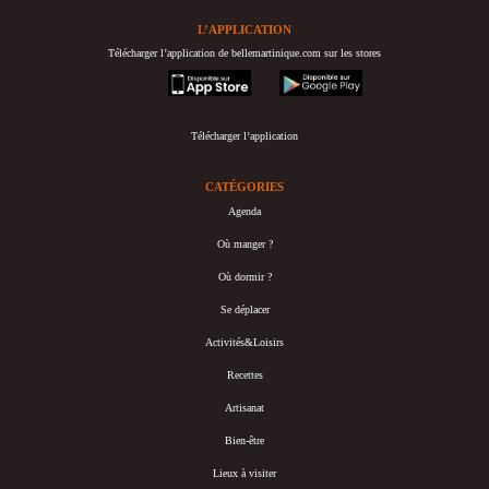
L’APPLICATION
Télécharger l’application de bellemartinique.com sur les stores
appstore
googleplay
Télécharger l’application
CATÉGORIES
Agenda
Où manger ?
Où dormir ?
Se déplacer
Activités&Loisirs
Recettes
Artisanat
Bien-être
Lieux à visiter