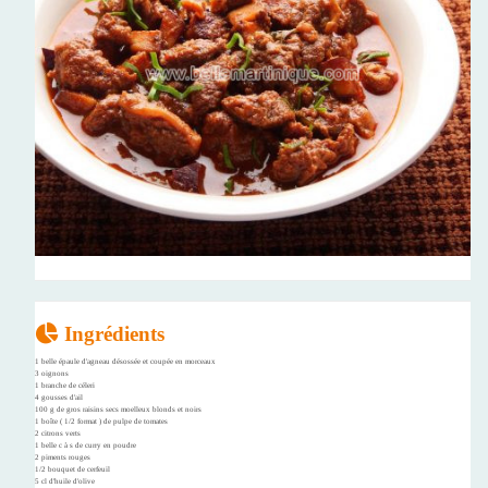
Ingrédients
1 belle épaule d'agneau désossée et coupée en morceaux
3 oignons
1 branche de céleri
4 gousses d'ail
100 g de gros raisins secs moelleux blonds et noirs
1 boîte ( 1/2 format ) de pulpe de tomates
2 citrons verts
1 belle c à s de curry en poudre
2 piments rouges
1/2 bouquet de cerfeuil
5 cl d'huile d'olive