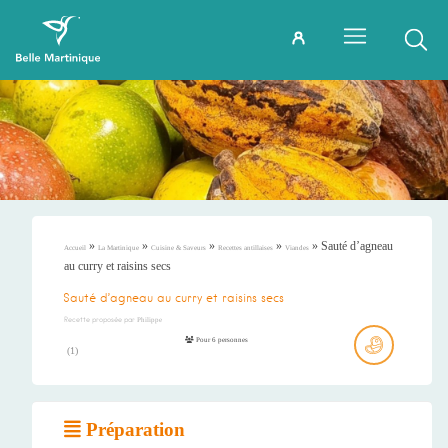
»
»
»
»
»
Sauté d’agneau
Accueil
La Martinique
Cuisine & Saveurs
Recettes antillaises
Viandes
au curry et raisins secs
Sauté d’agneau au curry et raisins secs
Recette proposée par
Philippe
Pour 6 personnes
(
1
)
Préparation