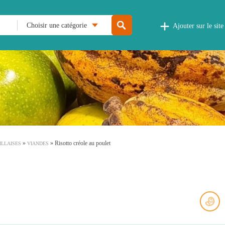
Choisir une catégorie
Ajouter sur le site
»
»
Risotto créole au poulet
ILLAISES
VIANDES