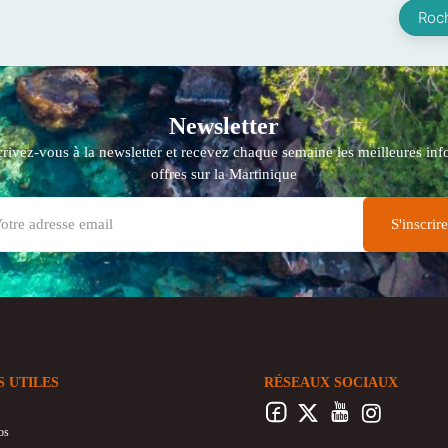
Roc
Newsletter
crivez-vous à la newsletter et recevez chaque semaine les meilleures info
offres sur la Martinique
S UTILES
RÉSEAUX SOCIAUX
os