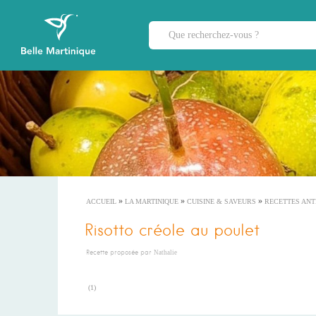
»
»
»
ACCUEIL
LA MARTINIQUE
CUISINE & SAVEURS
RECETTES ANT
Risotto créole au poulet
Recette proposée par
Nathalie
(
1
)