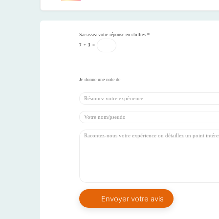
Saisissez votre réponse en chiffres
*
7
+
3
=