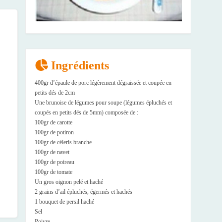
Ingrédients
400gr d’épaule de porc légèrement dégraissée et coupée en
petits dés de 2cm
Une brunoise de légumes pour soupe (légumes épluchés et
coupés en petits dés de 5mm) composée de :
100gr de carotte
100gr de potiron
100gr de céleris branche
100gr de navet
100gr de poireau
100gr de tomate
Un gros oignon pelé et haché
2 grains d’ail épluchés, égermés et hachés
1 bouquet de persil haché
Sel
Poivre