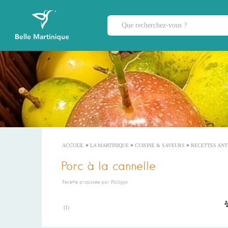
»
»
»
ACCUEIL
LA MARTINIQUE
CUISINE & SAVEURS
RECETTES ANT
Porc à la cannelle
Recette proposée par
Philippe
(
1
)