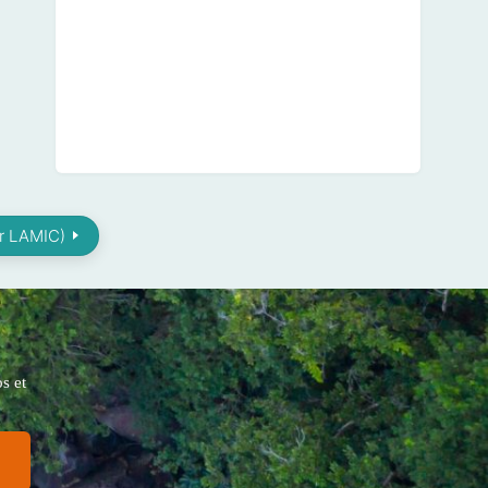
er LAMIC)
s et