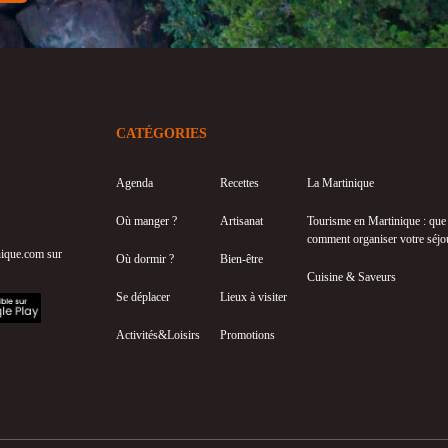
CATÉGORIES
Agenda
Recettes
La Martinique
Où manger ?
Artisanat
Tourisme en Martinique : que f
comment organiser votre séjo
inique.com sur
Où dormir ?
Bien-être
Cuisine & Saveurs
Se déplacer
Lieux à visiter
Activités&Loisirs
Promotions