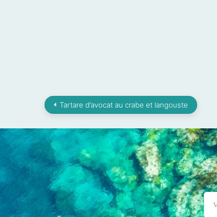
Tartare d’avocat au crabe et langouste
Ins