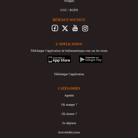
Widgets
CGU / RGPD
RÉSEAUX SOCIAUX
L’APPLICATION
Télécharger l’application de bellemartinique.com sur les stores
appstore
googleplay
Télécharger l’application
CATÉGORIES
Agenda
Où manger ?
Où dormir ?
Se déplacer
Activités&Loisirs