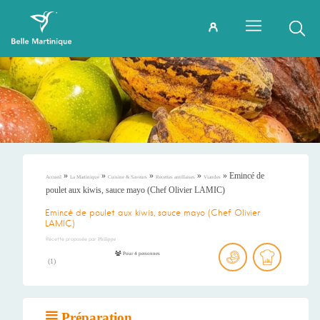
»
»
»
»
»
Emincé de
Accueil
La Martinique
Cuisine & Saveurs
Recettes antillaises
Viandes
poulet aux kiwis, sauce mayo (Chef Olivier LAMIC)
Emincé de poulet aux kiwis, sauce mayo (Chef Olivier
LAMIC)
Recette proposée par
Philippe
Pour 4 personnes
(
1
)
Préparation