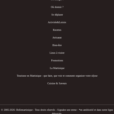
Où dormir ?
Se déplacer
Activités&Loisirs
Recettes
Artisanat
Bien-être
Lieux à visiter
Promotions
La Martinique
Tourisme en Martinique : que faire, que voir et comment organiser votre séjour
Cuisine & Saveurs
© 2005-2026- Bellemartinique - Tous droits réservés -
Signalez une erreur
-
*en antériorité et dans notre ligne
éditoriale.