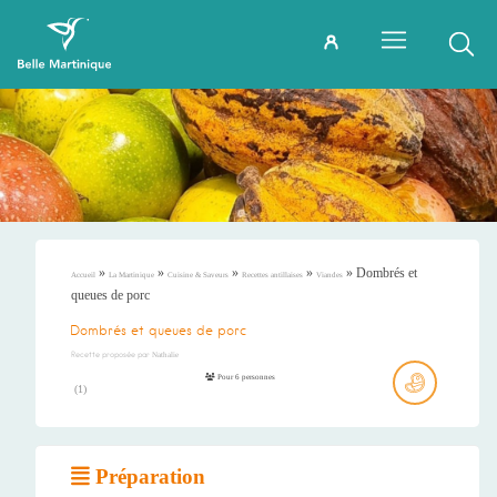
»
»
»
»
»
Dombrés et
Accueil
La Martinique
Cuisine & Saveurs
Recettes antillaises
Viandes
queues de porc
Dombrés et queues de porc
Recette proposée par
Nathalie
Pour 6 personnes
(
1
)
Préparation