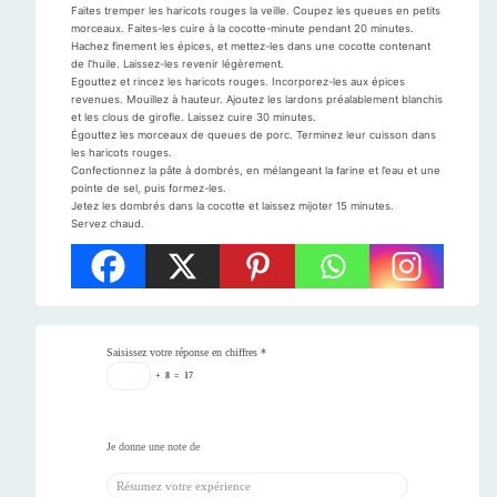
Faites tremper les haricots rouges la veille. Coupez les queues en petits
morceaux. Faites-les cuire à la cocotte-minute pendant 20 minutes.
Hachez finement les épices, et mettez-les dans une cocotte contenant
de l’huile. Laissez-les revenir légèrement.
Egouttez et rincez les haricots rouges. Incorporez-les aux épices
revenues. Mouillez à hauteur. Ajoutez les lardons préalablement blanchis
et les clous de girofle. Laissez cuire 30 minutes.
Égouttez les morceaux de queues de porc. Terminez leur cuisson dans
les haricots rouges.
Confectionnez la pâte à dombrés, en mélangeant la farine et l’eau et une
pointe de sel, puis formez-les.
Jetez les dombrés dans la cocotte et laissez mijoter 15 minutes.
Servez chaud.
Saisissez votre réponse en chiffres
*
+
8
=
17