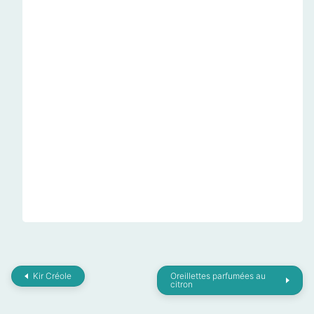
Kir Créole
Oreillettes parfumées au
citron