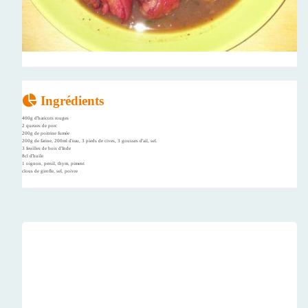
Ingrédients
400g d'haricots rouges
2 queues de porc
200g de poitrine fumée
200g de farine, 200ml d'eau, 3 pieds de cives, 3 gousses d'ail, sel.
3 feuilles de bois d'Inde
8cl d'huile
1 oignon, persil, thym, piment
clous de girofle, sel, poivre