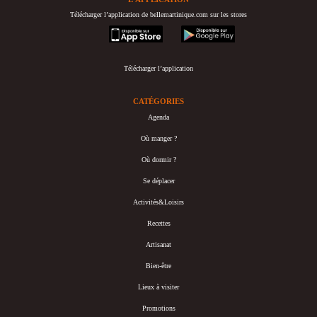
Télécharger l’application de bellemartinique.com sur les stores
appstore
googleplay
Télécharger l’application
CATÉGORIES
Agenda
Où manger ?
Où dormir ?
Se déplacer
Activités&Loisirs
Recettes
Artisanat
Bien-être
Lieux à visiter
Promotions