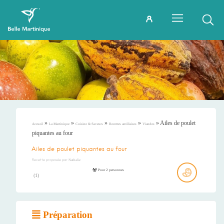
»
»
»
»
»
Ailes de poulet
Accueil
La Martinique
Cuisine & Saveurs
Recettes antillaises
Viandes
piquantes au four
Ailes de poulet piquantes au four
Recette proposée par
Nathalie
Pour 2 personnes
(
1
)
Préparation