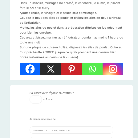
Dans un saladier, mélangez l’ail écrasé, la coriandre, le cumin, le piment
fort, le sel et le curry.
Ajoutez l’huile, le vinaigre et la sauce soja et mélangez.
Coupez le bout des ailes de poulet et divisez les ailes en deux a niveau
de l’articulation.
Mettez les ailes de poulet dans la préparation d’épices en les retournant
pour bien les enrober.
Couvrez et laissez mariner au réfrigérateur pendant au moins 1 heure ou
toute une nuit.
Sur une plaque de cuisson huilée, disposez les ailes de poulet. Cuire au
four préchauffé à 200°C jusqu’à ce qu’ils prennent une couleur bien
dorée (retournez au cours de la cuisson).
Saisissez votre réponse en chiffres
*
−
3
=
4