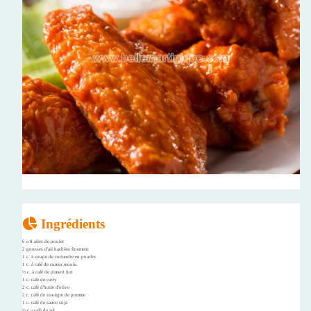
Ingrédients
6 a 8 ailes de poulet
2 gousses d'ail hachées finement
1 c. à soupe de coriandre en poudre
1 c. à café de cumin moulu
½ c. à café de piment fort
1 c. café de curry
2 c. café d'huile d'olive
2 c. café de vinaigre de pomme
1 c. café de sauce soja
½ c.a café de sel