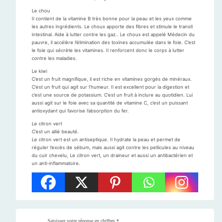
Le chou
Il contient de la vitamine B très bonne pour la peau et les yeux comme
les autres ingrédients. Le choux apporte des fibres et stimule le transit
intestinal. Aide à lutter contre les gaz.. Le choux est appelé Médecin du
pauvre, il accélère l’élimination des toxines accumulée dans le foie. C’est
le foie qui sécrète les vitamines. Il renforcent donc le corps à lutter
contre les maladies.
Le kiwi
C’est un fruit magnifique, il est riche en vitamines gorgés de minéraux.
C’est un fruit qui agit sur l’humeur. Il est excellent pour la digestion et
c’est une source de potassium. C’est un fruit à inclure au quotidien. Lui
aussi agit sur le foie avec sa quantité de vitamine C, c’est un puissant
antioxydant qui favorise l’absorption du fer.
Le citron vert
C’est un allié beauté.
Le citron vert est un antiseptique. Il hydrate la peau et permet de
réguler l’excès de sébum, mais aussi agit contre les pellicules au niveau
du cuir chevelu, Le citron vert, un draineur et aussi un antibactérien et
un anti-inflammatoire.
Saisissez votre réponse en chiffres
*