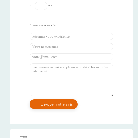
7
−
=
1
recette