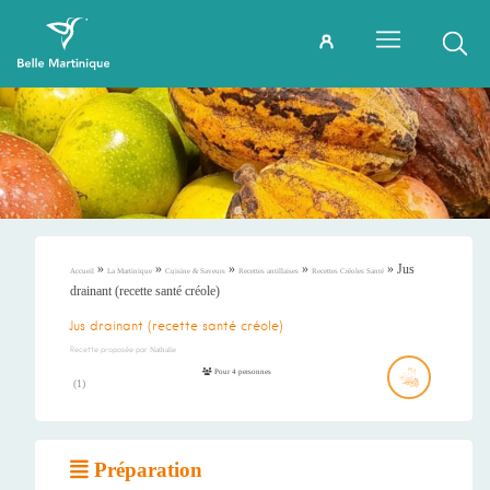
»
»
»
»
»
Jus
Accueil
La Martinique
Cuisine & Saveurs
Recettes antillaises
Recettes Créoles Santé
drainant (recette santé créole)
Jus drainant (recette santé créole)
Recette proposée par
Nathalie
Pour 4 personnes
(
1
)
Préparation