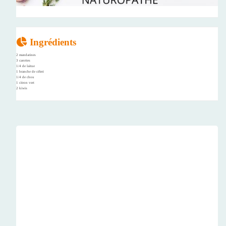
Ingrédients
2 mandarines
3 carottes
1/4 de laitue
1 branche de céleri
1/4 de chou
1 citron vert
2 kiwis