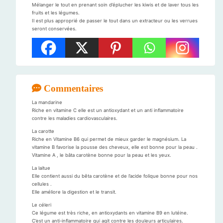
Mélanger le tout en prenant soin d’éplucher les kiwis et de laver tous les
fruits et les légumes.
Il est plus approprié de passer le tout dans un extracteur ou les verrues
seront conservées.
Commentaires
La mandarine
Riche en vitamine C elle est un antioxydant et un anti inflammatoire
contre les maladies cardiovasculaires.
La carotte
Riche en Vitamine B6 qui permet de mieux garder le magnésium. La
vitamine B favorise la pousse des cheveux, elle est bonne pour la peau .
Vitamine A , le bâta carotène bonne pour la peau et les yeux.
La laitue
Elle contient aussi du bêta carotène et de l’acide folique bonne pour nos
cellules .
Elle améliore la digestion et le transit.
Le céleri
Ce légume est très riche, en antioxydants en vitamine B9 en lutéine.
C’est un anti-inflammatoire qui agit contre les douleurs articulaires.