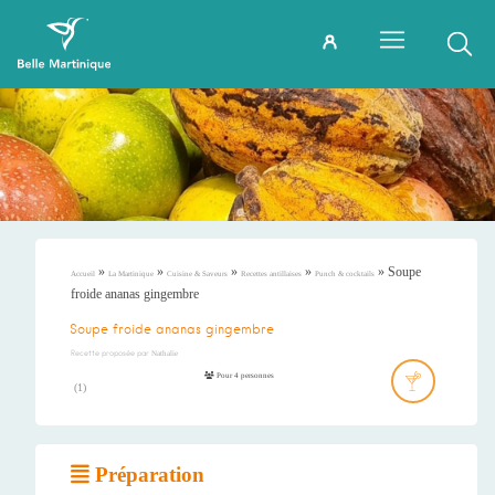
»
»
»
»
»
Soupe
Accueil
La Martinique
Cuisine & Saveurs
Recettes antillaises
Punch & cocktails
froide ananas gingembre
Soupe froide ananas gingembre
Recette proposée par
Nathalie
Pour 4 personnes
(
1
)
Préparation