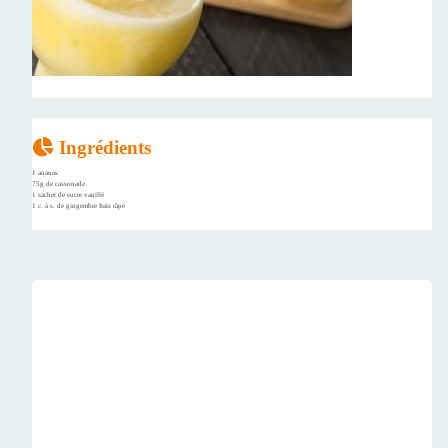
Ingrédients
1 ananas
75g de cassonade
1 sachet de sucre vanillé
1 c. à s. de gingembre frais râpé