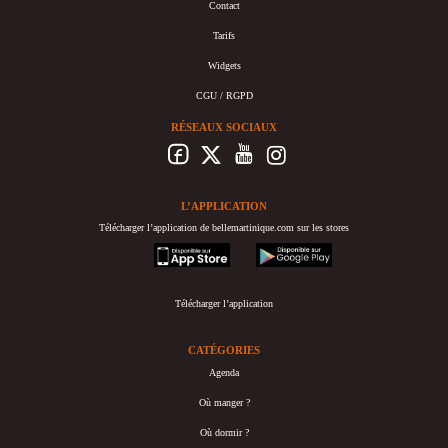
Contact
Tarifs
Widgets
CGU / RGPD
RÉSEAUX SOCIAUX
L’APPLICATION
Télécharger l’application de bellemartinique.com sur les stores
appstore
googleplay
Télécharger l’application
CATÉGORIES
Agenda
Où manger ?
Où dormir ?