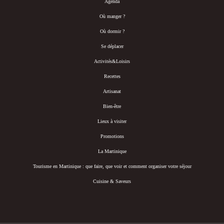
Agenda
Où manger ?
Où dormir ?
Se déplacer
Activités&Loisirs
Recettes
Artisanat
Bien-être
Lieux à visiter
Promotions
La Martinique
Tourisme en Martinique : que faire, que voir et comment organiser votre séjour
Cuisine & Saveurs