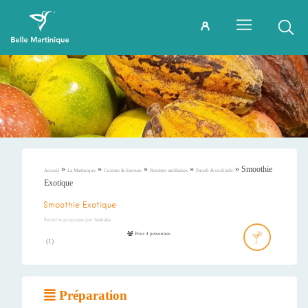
»
»
»
»
»
Smoothie
Accueil
La Martinique
Cuisine & Saveurs
Recettes antillaises
Punch & cocktails
Exotique
Smoothie Exotique
Recette proposée par
Nathalie
Pour 4 personnes
(
1
)
Préparation