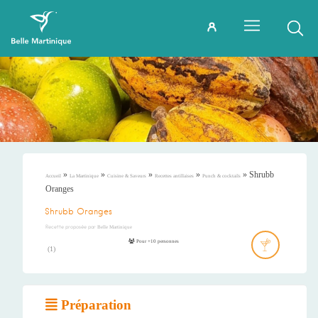
»
»
»
»
»
Shrubb
Accueil
La Martinique
Cuisine & Saveurs
Recettes antillaises
Punch & cocktails
Oranges
Shrubb Oranges
Recette proposée par
Belle Martinique
Pour +10 personnes
(
1
)
Préparation