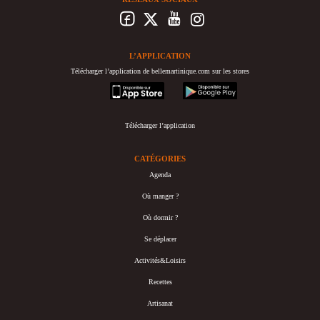
L’APPLICATION
Télécharger l’application de bellemartinique.com sur les stores
appstore
googleplay
Télécharger l’application
CATÉGORIES
Agenda
Où manger ?
Où dormir ?
Se déplacer
Activités&Loisirs
Recettes
Artisanat