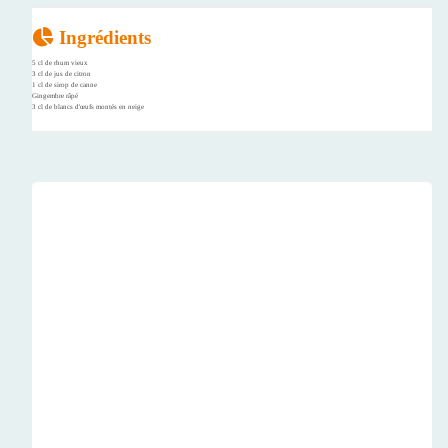
Ingrédients
5 cl de rhum vieux
3 cl de jus de citron
1 cl de sirop de canne
Gingembre râpé
3 cl de blancs d'œufs montés en neige