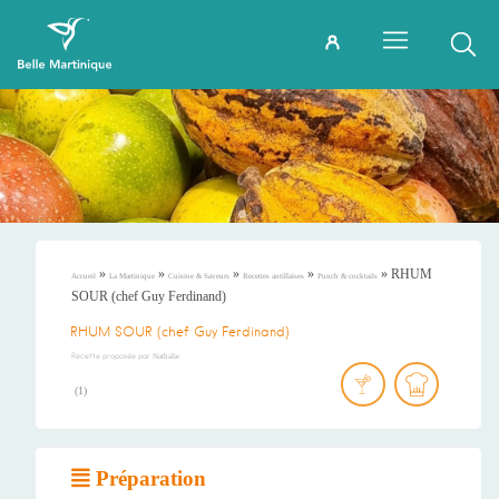
»
»
»
»
»
RHUM
Accueil
La Martinique
Cuisine & Saveurs
Recettes antillaises
Punch & cocktails
SOUR (chef Guy Ferdinand)
RHUM SOUR (chef Guy Ferdinand)
Recette proposée par
Nathalie
(
1
)
Préparation