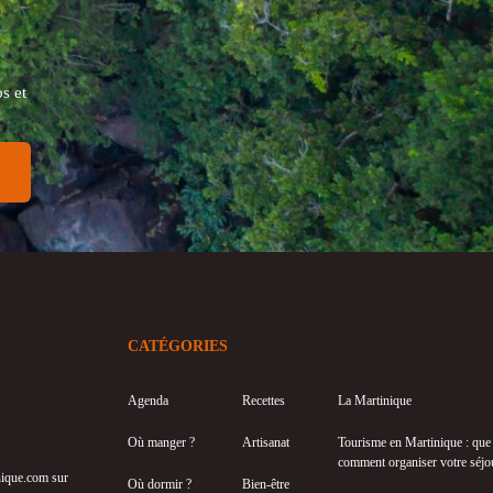
s et
CATÉGORIES
Agenda
Recettes
La Martinique
Où manger ?
Artisanat
Tourisme en Martinique : que f
comment organiser votre séjo
inique.com sur
Où dormir ?
Bien-être