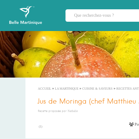
»
»
»
ACCUEIL
LA MARTINIQUE
CUISINE & SAVEURS
RECETTES ANT
Jus de Moringa (chef Matthieu J
Recette proposée par
Nathalie
Pou
(
1
)