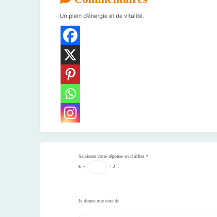
Un plein d’énergie et de vitalité.
Saisissez votre réponse en chiffres
*
6
−
=
2