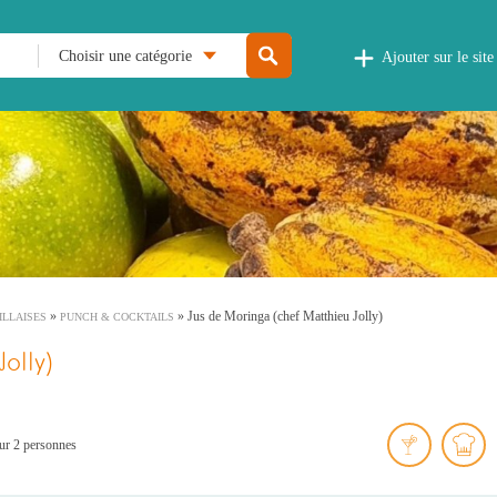
Choisir une catégorie
Ajouter sur le site
»
»
Jus de Moringa (chef Matthieu Jolly)
ILLAISES
PUNCH & COCKTAILS
olly)
r 2 personnes