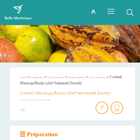
»
»
»
»
»
Cocktail
Accueil
La Martinique
Cuisine & Saveurs
Recettes antillaises
Punch & cocktails
Maracuja/Basilic (chef Nathanaël Ducteil)
Cocktail Maracuja/Basilic (chef Nathanaël Ducteil)
Recette proposée par
Nathalie
(
1
)
Préparation