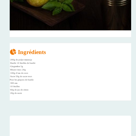
Ingrédients
∙200g de pulpe maracuja
∙Basilic 10 feuilles de basilic
∙Gingembre 5g
∙Rhum vieux 20g
∙100g d’eau de coco
∙Sucre 50g de sucre roux
Pour les glaçons de basilic
∙300 eau
∙10 feuilles
∙60g de jus de citron
∙20g de sucre