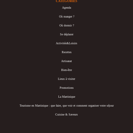
CATÉGORIES
Agenda
Où manger ?
Où dormir ?
Se déplacer
Activités&Loisirs
Recettes
Artisanat
Bien-être
Lieux à visiter
Promotions
La Martinique
Tourisme en Martinique : que faire, que voir et comment organiser votre séjour
Cuisine & Saveurs