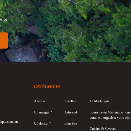
s et
CATÉGORIES
Agenda
Recettes
La Martinique
Où manger ?
Artisanat
Tourisme en Martinique : que f
comment organiser votre séjo
inique.com sur
Où dormir ?
Bien-être
Cuisine & Saveurs