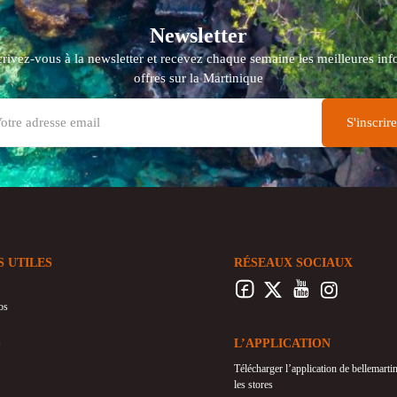
Newsletter
crivez-vous à la newsletter et recevez chaque semaine les meilleures info
offres sur la Martinique
S UTILES
RÉSEAUX SOCIAUX
os
L’APPLICATION
Télécharger l’application de bellemart
les stores