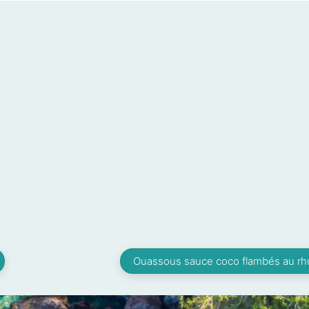
Ouassous sauce coco flambés au rh