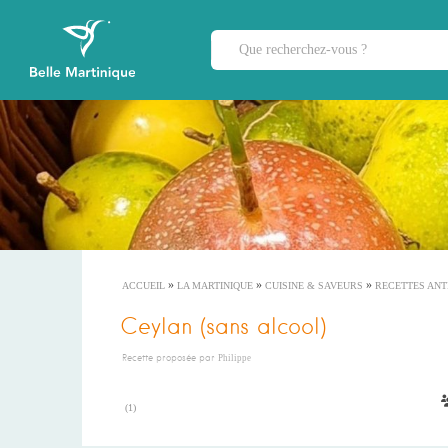
»
»
»
ACCUEIL
LA MARTINIQUE
CUISINE & SAVEURS
RECETTES ANT
Ceylan (sans alcool)
Recette proposée par
Philippe
(
1
)