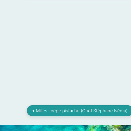
Milles-crêpe pistache (Chef Stéphane Néma)