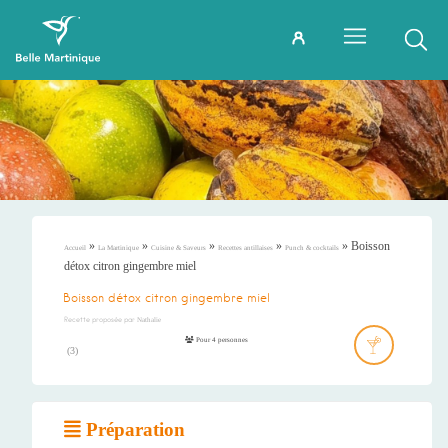
»
»
»
»
»
Boisson
Accueil
La Martinique
Cuisine & Saveurs
Recettes antillaises
Punch & cocktails
détox citron gingembre miel
Boisson détox citron gingembre miel
Recette proposée par
Nathalie
Pour 4 personnes
(
3
)
Préparation