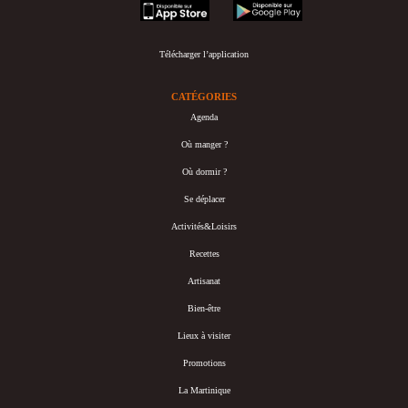
appstore
googleplay
Télécharger l’application
CATÉGORIES
Agenda
Où manger ?
Où dormir ?
Se déplacer
Activités&Loisirs
Recettes
Artisanat
Bien-être
Lieux à visiter
Promotions
La Martinique