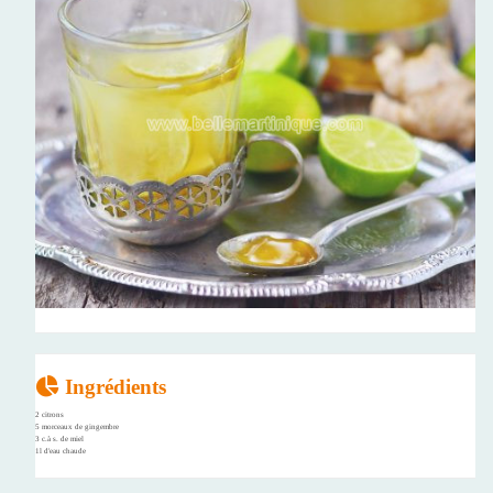
Ingrédients
2 citrons
5 morceaux de gingembre
3 c.à s. de miel
1l d'eau chaude