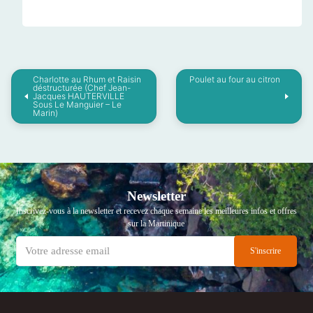
Charlotte au Rhum et Raisin
Poulet au four au citron
déstructurée (Chef Jean-
Jacques HAUTERVILLE
Sous Le Manguier – Le
Marin)
Newsletter
Inscrivez-vous à la newsletter et recevez chaque semaine les meilleures infos et offres
sur la Martinique