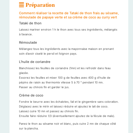
Préparation
Comment réaliser la recette de Tataki de thon frais au sésame,
rémoulade de papaye verte et sa crème de coco au curry vert
Tataki de thon
Laissez mariner environ 1 h le thon avec tous ses ingrédients, mélangés
à l’avance.
Rémoulade
Mélangez tous les ingrédients avec la mayonnaise maison en prenant
soin d’avoir ciselé le persil et l’oignon pays.
L’huile de coriandre
Blanchissez les feuilles de coriandre (1mn) et les refroidir dans l’eau
glacée.
Essorez les feuilles et mixer 100 g de feuilles avec 400 g d’huile de
pépins de raisin au thermomix vitesse 5 à 70 ° pendant 10 mn.
Passer au chinois fin et garder le jus.
Crème de coco
Fondre le beurre avec les échalotes, l’ail et le gingembre sans coloration.
Déglacez avec le mirin et laissez réduire et ajoutez le lait de coco.
Laissez cuire 10 mn et passez au chinois fin.
Ensuite faire réduire 1/3 (éventuellement ajoutez de la fécule de maïs).
Panez le thon au sésame noir et blanc, puis cuire 2 mn de chaque côté
sur la plancha.