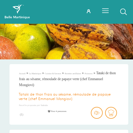
»
»
»
»
»
Tataki de thon
Accueil
La Martinique
Cuisine & Saveurs
Recettes antillaises
Poissons
frais au sésame, rémoulade de papaye verte (chef Emmanuel
Mongiovi)
Tataki de thon frais au sésame, rémoulade de papaye
verte (chef Emmanuel Mongiovi)
Recette proposée par
Nathalie
Pour 4 personnes
(
1
)