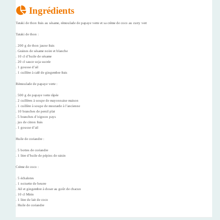
Ingrédients
Tataki de thon frais au sésame, rémoulade de papaye verte et sa crème de coco au curry vert
Tataki de thon :
. 200 g de thon jaune frais
. Graines de sésame noire et blanche
. 10 cl d’huile de sésame
. 20 cl sauce soja sucrée
. 1 gousse d’ail
. 1 cuillère à café de gingembre frais
Rémoulade de papaye verte :
. 500 g de papaye verte râpée
. 2 cuillères à soupe de mayonnaise maison
. 1 cuillère à soupe de moutarde à l’ancienne
. 10 branches de persil plat
. 5 branches d’oignon pays
. jus de citron frais
. 1 gousse d’ail
Huile de coriandre :
. 5 bottes de coriandre
. 1 litre d’huile de pépins de raisin
Crème de coco :
. 5 échalotes
. 1 noisette de beurre
. Ail et gingembre à doser au goût de chacun
. 10 cl Mirin
. 1 litre de lait de coco
. Huile de coriandre