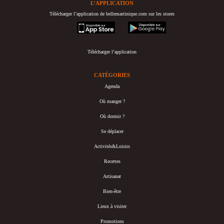
L’APPLICATION
Télécharger l’application de bellemartinique.com sur les stores
appstore
googleplay
Télécharger l’application
CATÉGORIES
Agenda
Où manger ?
Où dormir ?
Se déplacer
Activités&Loisirs
Recettes
Artisanat
Bien-être
Lieux à visiter
Promotions