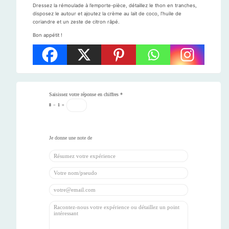
Dressez la rémoulade à l’emporte-pièce, détaillez le thon en tranches,
disposez le autour et ajoutez la crème au lait de coco, l’huile de
coriandre et un zeste de citron râpé.
Bon appétit !
Saisissez votre réponse en chiffres
*
8
−
1
=