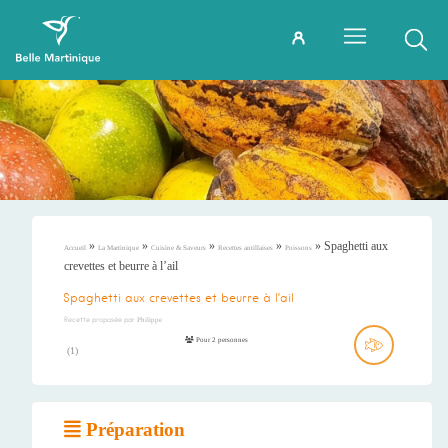
»
»
»
»
»
Spaghetti aux
Accueil
La Martinique
Cuisine & Saveurs
Recettes antillaises
Poissons
crevettes et beurre à l’ail
Spaghetti aux crevettes et beurre à l’ail
Recette proposée par
Philippe
Pour 2 personnes
(
1
)
Préparation