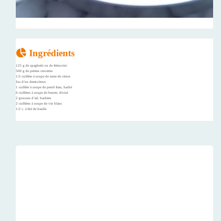
Ingrédients
125 g de spaghetti ou de fettuccini
500 g de petites crevettes
1/2 cuillère à soupe de zeste de citron
Jus d’un demi-citron
1 cuillère à soupe de persil frais, haché
6 cuillères à soupe de beurre, divisé
2 gousses d’ail, hachées
2 cuillères à soupe de vin blanc
1/2 c. à thé de basilic