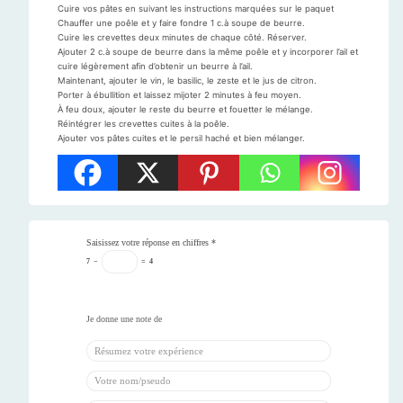
Cuire vos pâtes en suivant les instructions marquées sur le paquet
Chauffer une poêle et y faire fondre 1 c.à soupe de beurre.
Cuire les crevettes deux minutes de chaque côté. Réserver.
Ajouter 2 c.à soupe de beurre dans la même poêle et y incorporer l’ail et
cuire légèrement afin d’obtenir un beurre à l’ail.
Maintenant, ajouter le vin, le basilic, le zeste et le jus de citron.
Porter à ébullition et laissez mijoter 2 minutes à feu moyen.
À feu doux, ajouter le reste du beurre et fouetter le mélange.
Réintégrer les crevettes cuites à la poêle.
Ajouter vos pâtes cuites et le persil haché et bien mélanger.
Saisissez votre réponse en chiffres
*
7
−
=
4