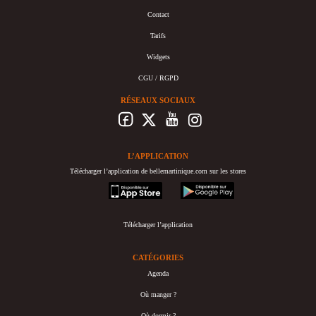
Contact
Tarifs
Widgets
CGU / RGPD
RÉSEAUX SOCIAUX
L’APPLICATION
Télécharger l’application de bellemartinique.com sur les stores
appstore
googleplay
Télécharger l’application
CATÉGORIES
Agenda
Où manger ?
Où dormir ?