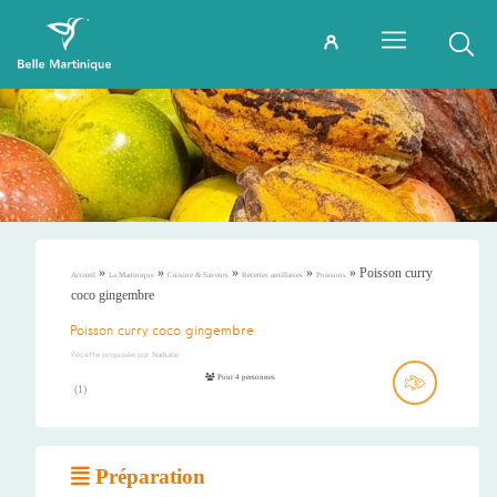
»
»
»
»
»
Poisson curry
Accueil
La Martinique
Cuisine & Saveurs
Recettes antillaises
Poissons
coco gingembre
Poisson curry coco gingembre
Recette proposée par
Nathalie
Pour 4 personnes
(
1
)
Préparation