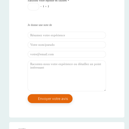
Saisissez votre réponse en chiffres
*
−
1
=
2