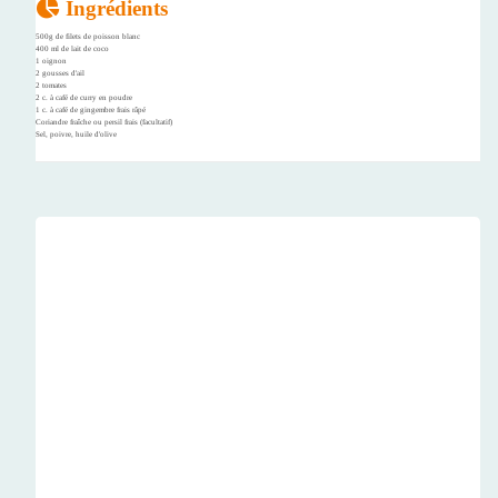
Ingrédients
500g de filets de poisson blanc
400 ml de lait de coco
1 oignon
2 gousses d'ail
2 tomates
2 c. à café de curry en poudre
1 c. à café de gingembre frais râpé
Coriandre fraîche ou persil frais (facultatif)
Sel, poivre, huile d'olive