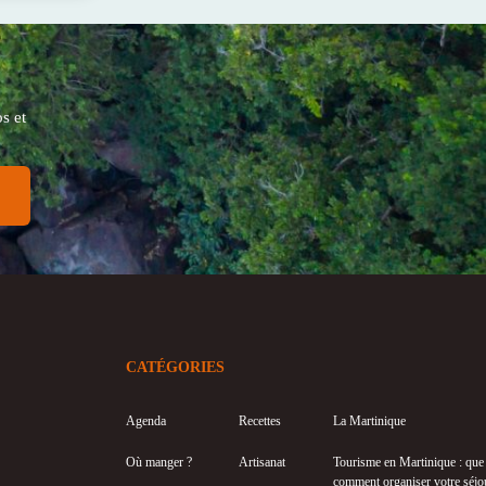
s et
CATÉGORIES
Agenda
Recettes
La Martinique
Où manger ?
Artisanat
Tourisme en Martinique : que f
comment organiser votre séjo