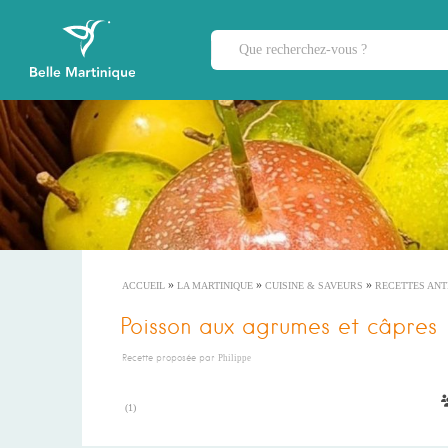
»
»
»
ACCUEIL
LA MARTINIQUE
CUISINE & SAVEURS
RECETTES ANT
Poisson aux agrumes et câpres
Recette proposée par
Philippe
(
1
)