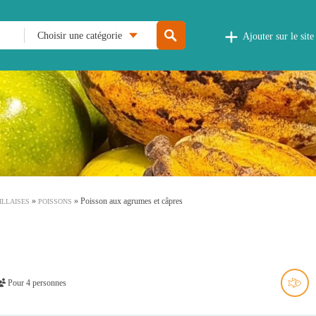
Choisir une catégorie
Ajouter sur le site
»
»
Poisson aux agrumes et câpres
ILLAISES
POISSONS
Pour 4 personnes