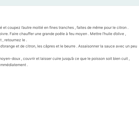
é et coupez l’autre moitié en fines tranches , faites de même pour le citron .
vre. Faire chauffer une grande poêle à feu moyen . Mettre l’huile d’olive ,
t , retournez le .
hes d’orange et de citron, les câpres et le beurre . Assaisonner la sauce avec un peu
yen-doux , couvrir et laisser cuire jusqu’à ce que le poisson soit bien cuit ,
r immédiatement .