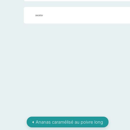
recette
Ananas caramélisé au poivre long