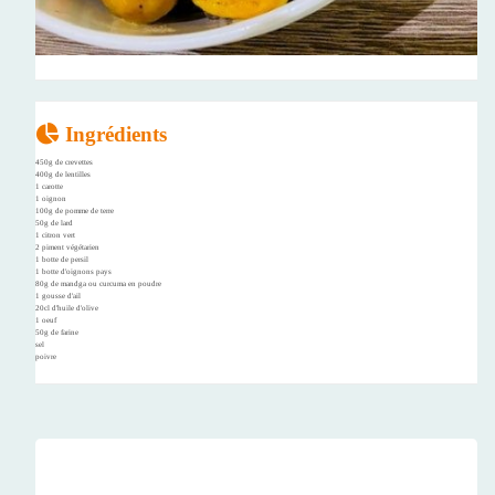
Ingrédients
450g de crevettes
400g de lentilles
1 carotte
1 oignon
100g de pomme de terre
50g de lard
1 citron vert
2 piment végétarien
1 botte de persil
1 botte d'oignons pays
80g de mandga ou curcuma en poudre
1 gousse d'ail
20cl d'huile d'olive
1 oeuf
50g de farine
sel
poivre