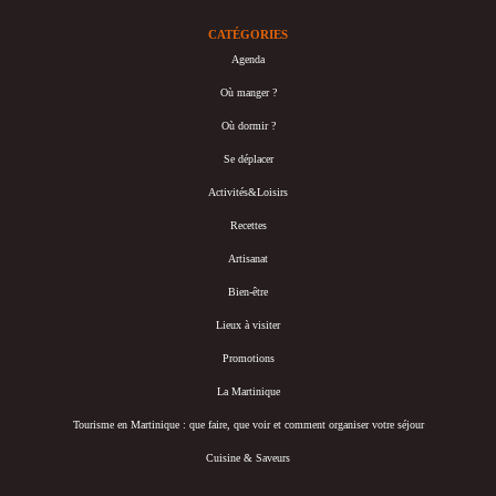
CATÉGORIES
Agenda
Où manger ?
Où dormir ?
Se déplacer
Activités&Loisirs
Recettes
Artisanat
Bien-être
Lieux à visiter
Promotions
La Martinique
Tourisme en Martinique : que faire, que voir et comment organiser votre séjour
Cuisine & Saveurs