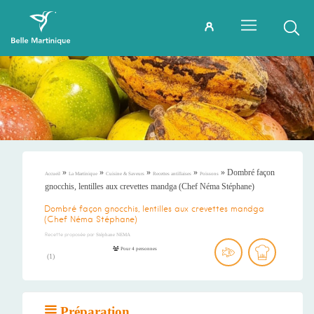
»
»
»
»
»
Dombré façon
Accueil
La Martinique
Cuisine & Saveurs
Recettes antillaises
Poissons
gnocchis, lentilles aux crevettes mandga (Chef Néma Stéphane)
Dombré façon gnocchis, lentilles aux crevettes mandga
(Chef Néma Stéphane)
Recette proposée par
Stéphane NEMA
Pour 4 personnes
(
1
)
Préparation