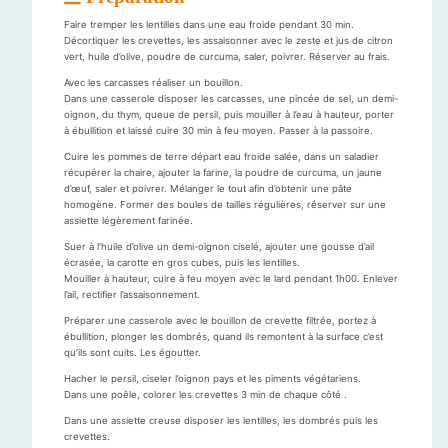
Faire tremper les lentilles dans une eau froide pendant 30 min.
Décortiquer les crevettes, les assaisonner avec le zeste et jus de citron
vert, huile d’olive, poudre de curcuma, saler, poivrer. Réserver au frais.
Avec les carcasses réaliser un bouillon.
Dans une casserole disposer les carcasses, une pincée de sel, un demi-
oignon, du thym, queue de persil, puis mouiller à l’eau à hauteur, porter
à ébullition et laissé cuire 30 min à feu moyen. Passer à la passoire.
Cuire les pommes de terre départ eau froide salée, dans un saladier
récupérer la chaire, ajouter la farine, la poudre de curcuma, un jaune
d’œuf, saler et poivrer. Mélanger le tout afin d’obtenir une pâte
homogène. Former des boules de tailles régulières, réserver sur une
assiette légèrement farinée.
Suer à l’huile d’olive un demi-oignon ciselé, ajouter une gousse d’ail
écrasée, la carotte en gros cubes, puis les lentilles.
Mouiller à hauteur, cuire à feu moyen avec le lard pendant 1h00. Enlever
l’ail, rectifier l’assaisonnement.
Préparer une casserole avec le bouillon de crevette filtrée, portez à
ébullition, plonger les dombrés, quand ils remontent à la surface c’est
qu’ils sont cuits. Les égoutter.
Hacher le persil, ciseler l’oignon pays et les piments végétariens.
Dans une poêle, colorer les crevettes 3 min de chaque côté .
Dans une assiette creuse disposer les lentilles, les dombrés puis les
crevettes.