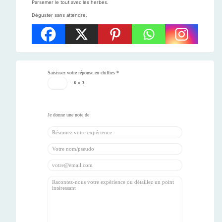
Parsemer le tout avec les herbes.
Déguster sans attendre.
Saisissez votre réponse en chiffres
*
−
6
=
3