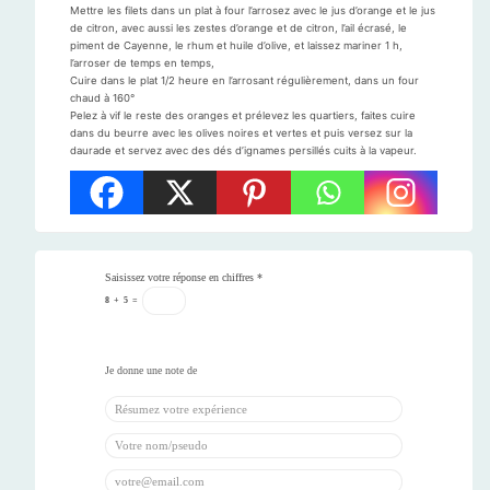
Mettre les filets dans un plat à four l’arrosez avec le jus d’orange et le jus
de citron, avec aussi les zestes d’orange et de citron, l’ail écrasé, le
piment de Cayenne, le rhum et huile d’olive, et laissez mariner 1 h,
l’arroser de temps en temps,
Cuire dans le plat 1/2 heure en l’arrosant régulièrement, dans un four
chaud à 160°
Pelez à vif le reste des oranges et prélevez les quartiers, faites cuire
dans du beurre avec les olives noires et vertes et puis versez sur la
daurade et servez avec des dés d’ignames persillés cuits à la vapeur.
Saisissez votre réponse en chiffres
*
8
+
5
=