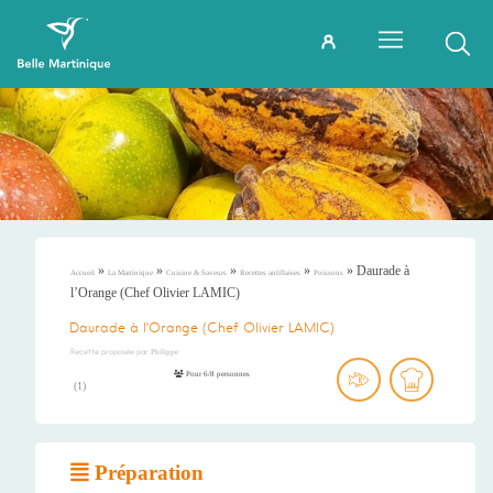
»
»
»
»
»
Daurade à
Accueil
La Martinique
Cuisine & Saveurs
Recettes antillaises
Poissons
l’Orange (Chef Olivier LAMIC)
Daurade à l’Orange (Chef Olivier LAMIC)
Recette proposée par
Philippe
Pour 6/8 personnes
(
1
)
Préparation