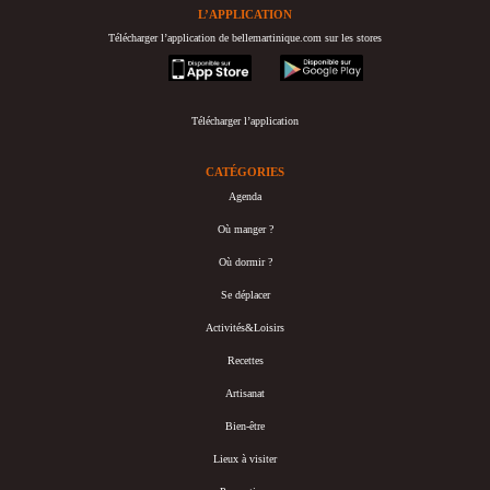
L’APPLICATION
Télécharger l’application de bellemartinique.com sur les stores
appstore
googleplay
Télécharger l’application
CATÉGORIES
Agenda
Où manger ?
Où dormir ?
Se déplacer
Activités&Loisirs
Recettes
Artisanat
Bien-être
Lieux à visiter