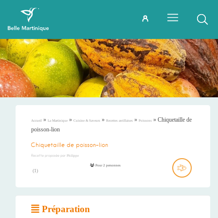
»
»
»
»
»
Chiquetaille de
Accueil
La Martinique
Cuisine & Saveurs
Recettes antillaises
Poissons
poisson-lion
Chiquetaille de poisson-lion
Recette proposée par
Philippe
Pour 2 personnes
(
1
)
Préparation