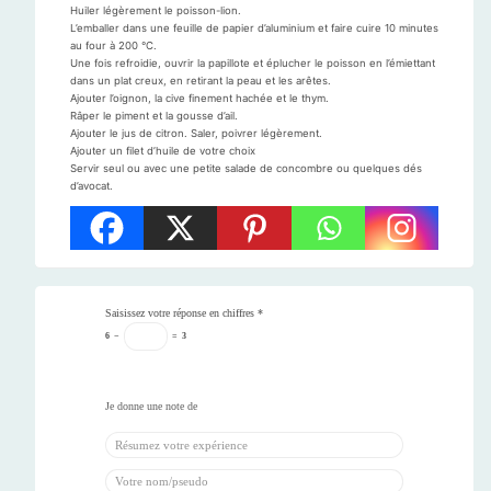
Huiler légèrement le poisson-lion.
L’emballer dans une feuille de papier d’aluminium et faire cuire 10 minutes
au four à 200 °C.
Une fois refroidie, ouvrir la papillote et éplucher le poisson en l’émiettant
dans un plat creux, en retirant la peau et les arêtes.
Ajouter l’oignon, la cive finement hachée et le thym.
Râper le piment et la gousse d’ail.
Ajouter le jus de citron. Saler, poivrer légèrement.
Ajouter un filet d’huile de votre choix
Servir seul ou avec une petite salade de concombre ou quelques dés
d’avocat.
Saisissez votre réponse en chiffres
*
6
−
=
3