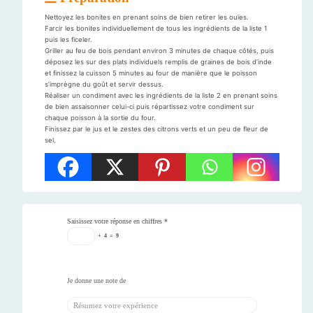
Nettoyez les bonites en prenant soins de bien retirer les ouïes.
Farcir les bonites individuellement de tous les ingrédients de la liste 1
puis les ficeler.
Griller au feu de bois pendant environ 3 minutes de chaque côtés, puis
déposez les sur des plats individuels remplis de graines de bois d’inde
et finissez la cuisson 5 minutes au four de manière que le poisson
s’imprègne du goût et servir dessus.
Réaliser un condiment avec les ingrédients de la liste 2 en prenant soins
de bien assaisonner celui-ci puis répartissez votre condiment sur
chaque poisson à la sortie du four.
Finissez par le jus et le zestes des citrons verts et un peu de fleur de
sel.
Saisissez votre réponse en chiffres
*
+
4
=
9