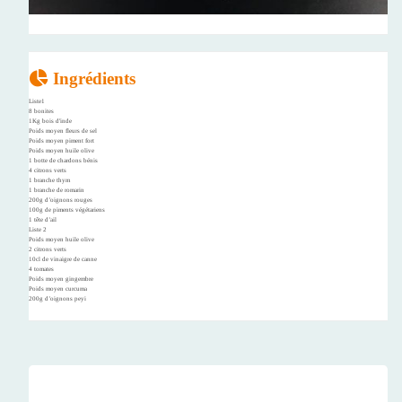
Ingrédients
Liste1
8 bonites
1Kg bois d'inde
Poids moyen fleurs de sel
Poids moyen piment fort
Poids moyen huile olive
1 botte de chardons bénis
4 citrons verts
1 branche thym
1 branche de romarin
200g d’oignons rouges
100g de piments végétariens
1 tête d’ail
Liste 2
Poids moyen huile olive
2 citrons verts
10cl de vinaigre de canne
4 tomates
Poids moyen gingembre
Poids moyen curcuma
200g d’oignons peyi