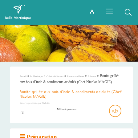
»
»
»
»
»
Bonite grillée
Accueil
La Martinique
Cuisine & Saveurs
Recettes antillaises
Poissons
aux bois d’inde & condiments acidulés (Chef Nicolas MAGIE)
Bonite grillée aux bois d’inde & condiments acidulés (Chef
Nicolas MAGIE)
Recette proposée par
Nathalie
Pour 8 personnes
(
1
)
Préparation