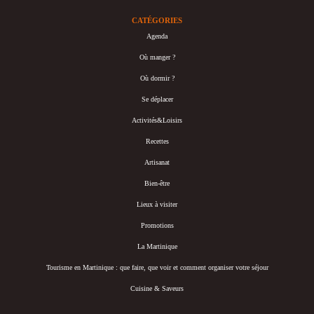
CATÉGORIES
Agenda
Où manger ?
Où dormir ?
Se déplacer
Activités&Loisirs
Recettes
Artisanat
Bien-être
Lieux à visiter
Promotions
La Martinique
Tourisme en Martinique : que faire, que voir et comment organiser votre séjour
Cuisine & Saveurs