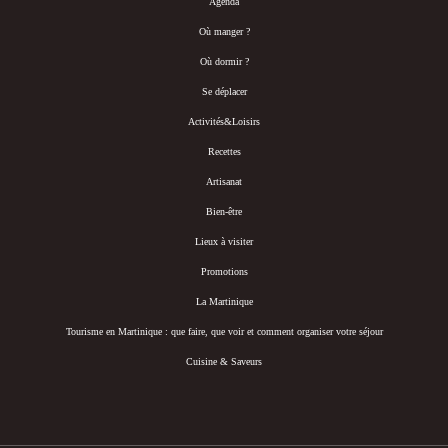
Agenda
Où manger ?
Où dormir ?
Se déplacer
Activités&Loisirs
Recettes
Artisanat
Bien-être
Lieux à visiter
Promotions
La Martinique
Tourisme en Martinique : que faire, que voir et comment organiser votre séjour
Cuisine & Saveurs