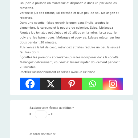
Coupez le poisson en morceaux et disposez le dans un plat avec les
crevettes.
Versez le jus des citrons, l’ail écrasée et d’un peu de sel. Mélangez et
réservez.
Dans une cocotte, faites revenir l’oignon dans l’huile, ajoutez le
gingembre, le curcuma et la poudre de colombo. Salez. Mélangez
Ajoutez les tomates épépinées et détaillées en lamelles, la carotte, le
poivre et les baies roses. Mélangez et couvrez. Laissez mijoter sur feu
doux pendant 20 minutes.
Puis versez le lait de coco, mélangez et faites réduire un peu la sauceà
feu très doux.
Égouttez les poissons et crevettes puis les incorporer dans la cocotte.
Mélangez délicatement, couvrez et laissez mijoter doucement pendant
20 minutes.
Rectifiez l’assaisonnement et servez avec un riz blanc
Saisissez votre réponse en chiffres
*
8
−
=
0