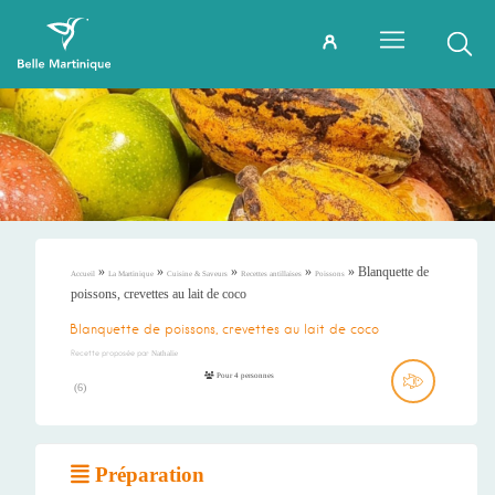
»
»
»
»
»
Blanquette de
Accueil
La Martinique
Cuisine & Saveurs
Recettes antillaises
Poissons
poissons, crevettes au lait de coco
Blanquette de poissons, crevettes au lait de coco
Recette proposée par
Nathalie
Pour 4 personnes
(
6
)
Préparation