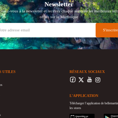
Newsletter
crivez-vous à la newsletter et recevez chaque semaine les meilleures info
offres sur la Martinique
S UTILES
RÉSEAUX SOCIAUX
os
L’APPLICATION
Télécharger l’application de bellemart
les stores
s
appstore
googleplay