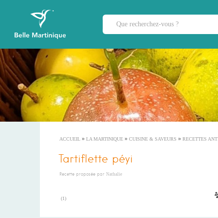
»
»
»
ACCUEIL
LA MARTINIQUE
CUISINE & SAVEURS
RECETTES ANT
Tartiflette péyi
Recette proposée par
Nathalie
(
1
)