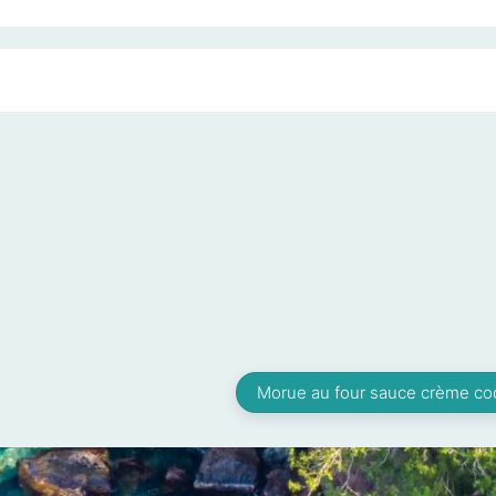
Morue au four sauce crème co