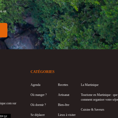
s et
CATÉGORIES
Agenda
Recettes
La Martinique
Où manger ?
Artisanat
Tourisme en Martinique : que f
comment organiser votre séjo
inique.com sur
Où dormir ?
Bien-être
Cuisine & Saveurs
Se déplacer
Lieux à visiter