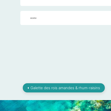
recette
Galette des rois amandes & rhum-raisins