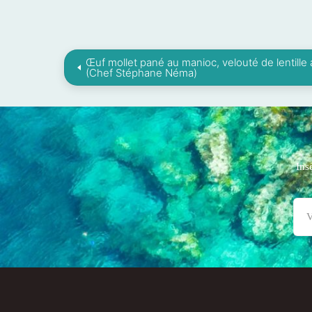
Œuf mollet pané au manioc, velouté de lentille
(Chef Stéphane Néma)
Ins