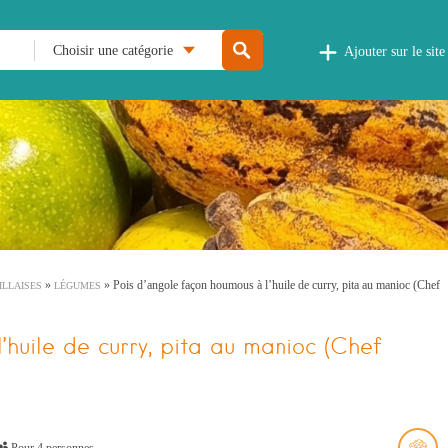
Choisir une catégorie
Ajouter sur le site
»
»
Pois d’angole façon houmous à l’huile de curry, pita au manioc (Chef
ILLAISES
LÉGUMES
’huile de curry, pita au manioc (Chef
Pour 4 personnes