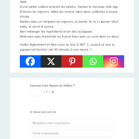
l’aide
d’une petite cuillère enlevez les pépins. Gardez le morceau côté tige.
Émincez les oignons, faites-les revenir dans deux cuillérées à soupe
d’huile.
Mettez dans un récipient les oignons, la viande, le riz y rajouter l’œuf
battu, le sel et le poivre.
Bien mélanger les ingrédients et en farci la papaye.
Refermez avec l’extrémité du fruit et fixez avec un cure-dent ou deux.
Huilez légèrement et faire cuire au four à 180° C, jusqu’à ce que la
papaye soit tendre ( de 45 minutes à une heure. )
Saisissez votre réponse en chiffres
*
+
7
=
15