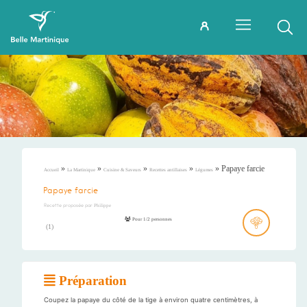
»
»
»
»
»
Papaye farcie
Accueil
La Martinique
Cuisine & Saveurs
Recettes antillaises
Légumes
Papaye farcie
Recette proposée par
Philippe
Pour 1/2 personnes
(
1
)
Préparation
Coupez la papaye du côté de la tige à environ quatre centimètres, à