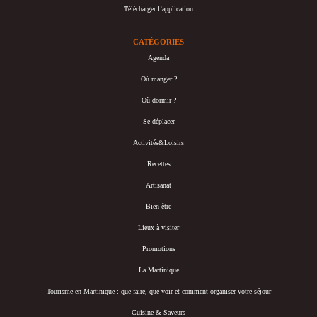
Télécharger l’application
CATÉGORIES
Agenda
Où manger ?
Où dormir ?
Se déplacer
Activités&Loisirs
Recettes
Artisanat
Bien-être
Lieux à visiter
Promotions
La Martinique
Tourisme en Martinique : que faire, que voir et comment organiser votre séjour
Cuisine & Saveurs