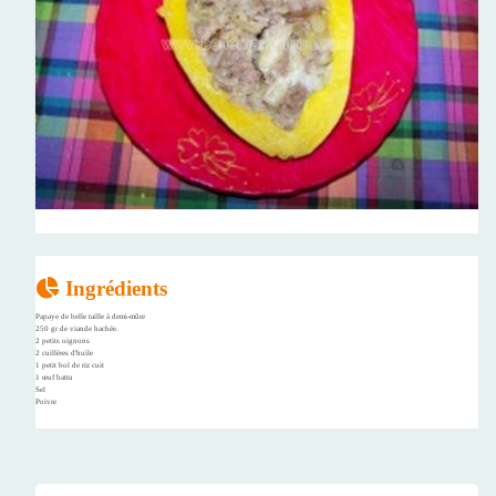
Ingrédients
Papaye de belle taille à demi-mûre
250 gr de viande hachée.
2 petits oignons
2 cuillères d'huile
1 petit bol de riz cuit
1 œuf battu
Sel
Poivre