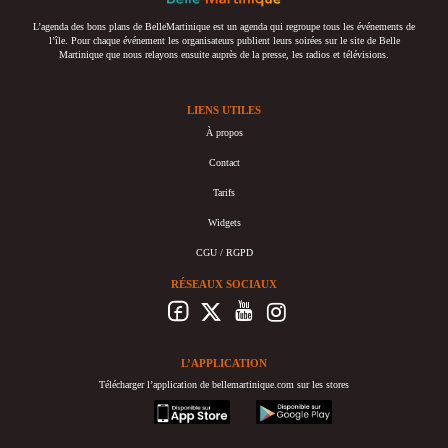
L’agenda des bons plans de BelleMartinique est un agenda qui regroupe tous les événements de
l’île. Pour chaque événement les organisateurs publient leurs soirées sur le site de Belle
Martinique que nous relayons ensuite auprès de la presse, les radios et télévisions.
LIENS UTILES
À propos
Contact
Tarifs
Widgets
CGU / RGPD
RÉSEAUX SOCIAUX
L’APPLICATION
Télécharger l’application de bellemartinique.com sur les stores
appstore
googleplay