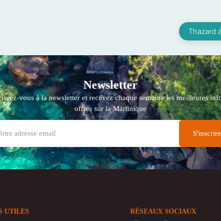
Thazard à
Newsletter
crivez-vous à la newsletter et recevez chaque semaine les meilleures info
offres sur la Martinique
S UTILES
RÉSEAUX SOCIAUX