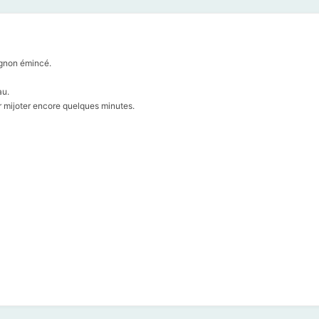
oignon émincé.
au.
sser mijoter encore quelques minutes.