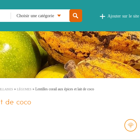
Choisir une catégorie
Ajouter sur le site
»
»
Lentilles corail aux épices et lait de coco
ILLAISES
LÉGUMES
ait de coco