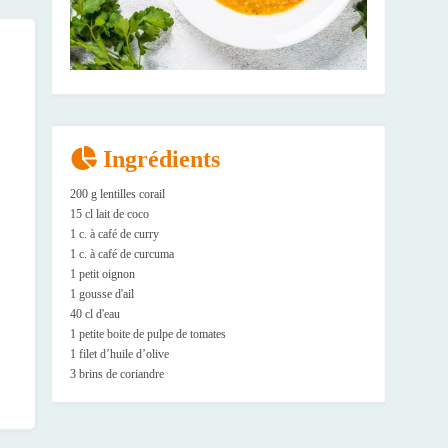
Ingrédients
200 g lentilles corail
15 cl lait de coco
1 c. à café de curry
1 c. à café de curcuma
1 petit oignon
1 gousse d'ail
40 cl d'eau
1 petite boite de pulpe de tomates
1 filet d’huile d’olive
3 brins de coriandre