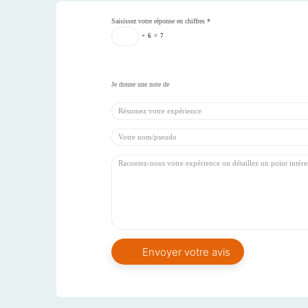
Saisissez votre réponse en chiffres
*
+
6
=
7