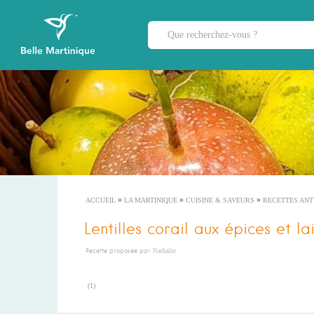
»
»
»
ACCUEIL
LA MARTINIQUE
CUISINE & SAVEURS
RECETTES ANT
Lentilles corail aux épices et l
Recette proposée par
Nathalie
(
1
)