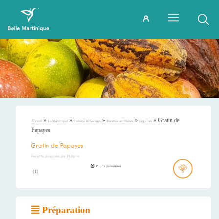
»
»
»
»
»
Gratin de
Accueil
La Martinique
Cuisine & Saveurs
Recettes antillaises
Légumes
Papayes
Gratin de Papayes
Recette proposée par
Philippe
Pour 2 personnes
(
1
)
Préparation