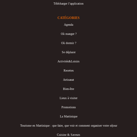
Télécharger l’application
CATÉGORIES
Agenda
Où manger ?
Où dormir ?
Se déplacer
Activités&Loisirs
Recettes
Artisanat
Bien-être
Lieux à visiter
Promotions
La Martinique
Tourisme en Martinique : que faire, que voir et comment organiser votre séjour
Cuisine & Saveurs