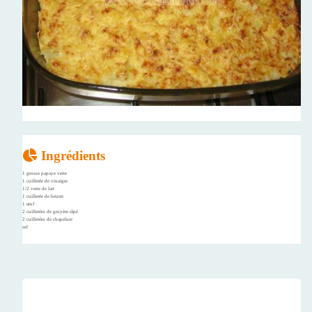
Ingrédients
1 grosse papaye verte
1 cuillerée de vinaigre
1/2 verre de lait
1 cuillerée de beurre
1 œuf
2 cuillerées de gruyère râpé
2 cuillerées de chapelure
sel