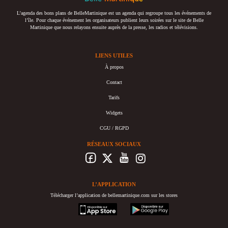
L’agenda des bons plans de BelleMartinique est un agenda qui regroupe tous les événements de
l’île. Pour chaque événement les organisateurs publient leurs soirées sur le site de Belle
Martinique que nous relayons ensuite auprès de la presse, les radios et télévisions.
LIENS UTILES
À propos
Contact
Tarifs
Widgets
CGU / RGPD
RÉSEAUX SOCIAUX
L’APPLICATION
Télécharger l’application de bellemartinique.com sur les stores
appstore
googleplay