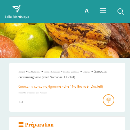
»
»
»
»
»
Gnocchis
Accueil
La Martinique
Cuisine & Saveurs
Recettes antillaises
Légumes
curcuma/igname (chef Nathanaël Ducteil)
Gnocchis curcuma/igname (chef Nathanaël Ducteil)
Recette proposée par
Nathalie
(
1
)
Préparation