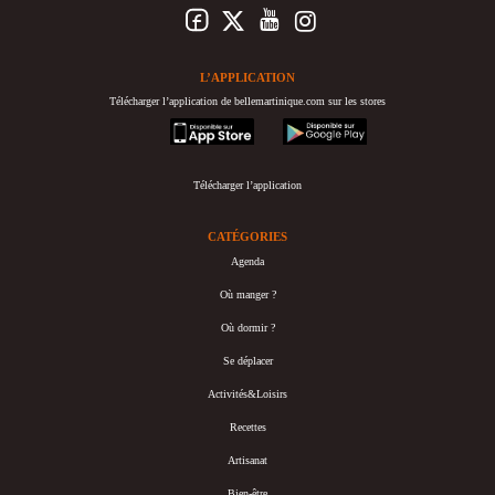
L’APPLICATION
Télécharger l’application de bellemartinique.com sur les stores
appstore
googleplay
Télécharger l’application
CATÉGORIES
Agenda
Où manger ?
Où dormir ?
Se déplacer
Activités&Loisirs
Recettes
Artisanat
Bien-être